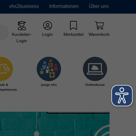
vhs2business
Informationen
Über uns
Kursleiter-
Login
Merkzettel
Warenkorb
Login
ule &
junge vhs
Onlinekurse
mpetenzen