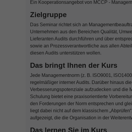
Ein Kooperationsangebot von MCCP - Manageme
Zielgruppe
Das Seminar richtet sich an Managementbeauftra
Unternehmen aus den Bereichen Qualität, Umwelt,
Lieferanten Audits durchführen und über entspr
sowie an Prozessverantwortliche aus allen Abteilun
diesen Audits unterstützen wollen.
Das bringt Ihnen der Kurs
Jede Managementnorm (z. B. ISO9001, ISO14001, 
regelmäßiger interner Audits. Darüber hinaus di
Verbesserungspotenziale aufzudecken und die Mit
Schulung bietet eine praxisorientierte Vorbereitun
den Forderungen der Norm entsprechen und gleic
liegt dabei nicht auf dem klassischem „Abprüfe
aufgezeigt, die die Organisation in der Weiterent
Das lernen Sie im Kurs