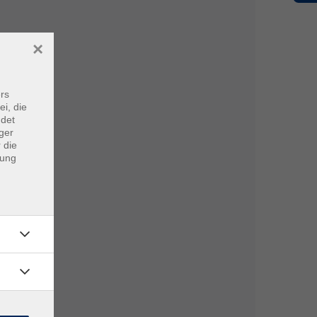
×
rs
ei, die
ndet
ger
 die
dung