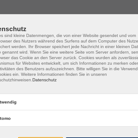
enschutz
siken und Chancen
s sind kleine Datenmengen, die von einer Website gesendet und vom
owser des Nutzers während des Surfens auf dem Computer des Nutze
chert werden. Ihr Browser speichert jede Nachricht in einer kleinen Dat
 genannt wird. Wenn Sie eine weitere Seite vom Server anfordern, se
owser das Cookie an den Server zurück. Cookies wurden als zuverlässi
ismus für Websites entwickelt, um sich Informationen zu merken oder
hniken
tivitäten des Benutzers aufzuzeichnen. Bitte willigen Sie in die Verwen
okies ein. Weitere Informationen finden Sie in unseren
schutzhinweisen.
Datenschutz
egutachtung
twendig
erungsaudits
er Auditor vhs“
tomo