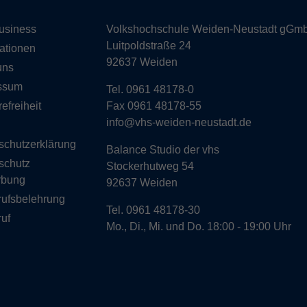
usiness
Volkshochschule Weiden-Neustadt gGm
Luitpoldstraße 24
ationen
92637 Weiden
uns
ssum
Tel. 0961 48178-0
refreiheit
Fax 0961 48178-55
info@vhs-weiden-neustadt.de
schutzerklärung
Balance Studio der vhs
schutz
Stockerhutweg 54
rbung
92637 Weiden
rufsbelehrung
Tel. 0961 48178-30
uf
Mo., Di., Mi. und Do. 18:00 - 19:00 Uhr