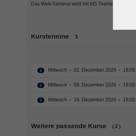
Das Web-Seminar wird mit MS Teams durchgefüh
Kurstermine
3
Mittwoch
•
02. Dezember 2026
•
18:00 
1
Mittwoch
•
09. Dezember 2026
•
18:00 
2
Mittwoch
•
16. Dezember 2026
•
18:00 
3
Weitere passende Kurse
( 2 )