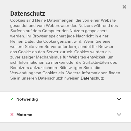
×
Datenschutz
Cookies sind kleine Datenmengen, die von einer Website
gesendet und vom Webbrowser des Nutzers während des
Surfens auf dem Computer des Nutzers gespeichert
Skip to main content
werden. Ihr Browser speichert jede Nachricht in einer
kleinen Datei, die Cookie genannt wird. Wenn Sie eine
weitere Seite vom Server anfordern, sendet Ihr Browser
das Cookie an den Server zurück. Cookies wurden als
zuverlässiger Mechanismus für Websites entwickelt, um
sich Informationen zu merken oder die Surfaktivitäten des
Benutzers aufzuzeichnen. Bitte willigen Sie in die
Verwendung von Cookies ein. Weitere Informationen finden
Sie in unseren Datenschutzhinweisen.
Datenschutz
72 Kurse
Notwendig
zurück zu Beruf & Persönlichkeit
Kurse nach Themen
Matomo
Xpert Business Rechnungswesen
5