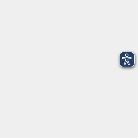
Programm
Mensch & Gesellschaft
Kultur & Kreativität
Körper & Gesundheit
Sprachen & Verständigung
Beruf & Persönlichkeit
Schule & Grundkompetenzen
junge vhs
Onlinekurse