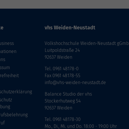
te
vhs Weiden-Neustadt
usiness
Volkshochschule Weiden-Neustadt gGm
Luitpoldstraße 24
mationen
92637 Weiden
uns
ssum
Tel. 0961 48178-0
refreiheit
Fax 0961 48178-55
info@vhs-weiden-neustadt.de
schutzerklärung
Balance Studio der vhs
schutz
Stockerhutweg 54
bung
92637 Weiden
rufsbelehrung
Tel. 0961 48178-30
ruf
Mo., Di., Mi. und Do. 18:00 - 19:00 Uhr