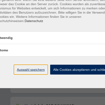
owser das Cookie an den Server zurück. Cookies wurden als zuverlässi
ismus für Websites entwickelt, um sich Informationen zu merken oder
tivitäten des Benutzers aufzuzeichnen. Bitte willigen Sie in die Verwen
Finanzbuchhaltung in SAP® S/4HANA
okies ein. Weitere Informationen finden Sie in unseren
Debitoren- und Kreditorenbuchhaltung in SAP® S/4H
schutzhinweisen.
Datenschutz
SAP® Grundlagen: Navigation
twendig
Grundlegende Navigation im SAP® S/4HANA System
tomo
SAP® Grundlagen: Navigation
Grundlegende Navigation im SAP® S/4HANA System
Auswahl speichern
Alle Cookies akzeptieren und schl
SAP® Grundlagen: Navigation
Grundlegende Navigation im SAP® S/4HANA System