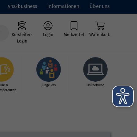
vhs2business
Informationen
Über uns
Kursleiter-
Login
Merkzettel
Warenkorb
Login
hule &
junge vhs
Onlinekurse
mpetenzen