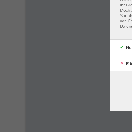
Ihr Br
Mechan
Surfak
von Co
Daten
No
Ma