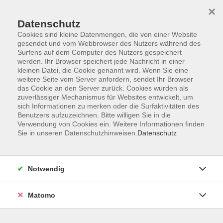
×
Datenschutz
Cookies sind kleine Datenmengen, die von einer Website
gesendet und vom Webbrowser des Nutzers während des
Surfens auf dem Computer des Nutzers gespeichert
Skip to main content
werden. Ihr Browser speichert jede Nachricht in einer
kleinen Datei, die Cookie genannt wird. Wenn Sie eine
weitere Seite vom Server anfordern, sendet Ihr Browser
das Cookie an den Server zurück. Cookies wurden als
zuverlässiger Mechanismus für Websites entwickelt, um
sich Informationen zu merken oder die Surfaktivitäten des
Benutzers aufzuzeichnen. Bitte willigen Sie in die
Verwendung von Cookies ein. Weitere Informationen finden
Sie in unseren Datenschutzhinweisen.
Datenschutz
39 Kurse
Notwendig
zurück zu Zukunftskompetenzen & KI
Matomo
Smart & digital – Technik, Tools,