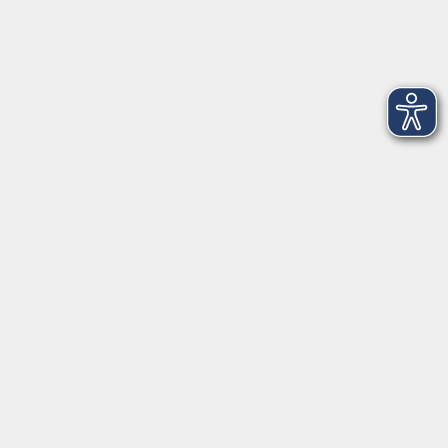
Kultur & Kreativität
Körper & Gesundheit
Sprachen & Verständigung
Beruf & Persönlichkeit
Schule & Grundkompetenzen
junge vhs
Onlinekurse
Inhalte
vhs2business