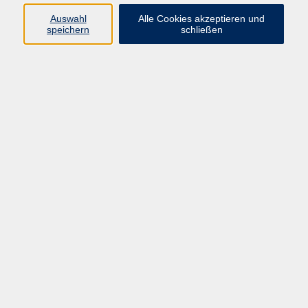
Trends
Auswahl
Alle Cookies akzeptieren und
speichern
schließen
Digital fit für Beruf und Alltag
Die digitale Welt verändert sich rasant – bleiben Sie
am Puls der Zeit! Wir zeigen Ihnen, wie Sie digitale
Tools effektiv nutzen, technische Grundlagen
verstehen und aktuelle Trends sinnvoll in Beruf und
Alltag integrieren. Ob Einsteiger:in oder
Fortgeschrittene:r – hier finden Sie praxisnahe Kurse
für mehr digitale Souveränität.
Ergebnisse filtern
Digital Imaging mit KI – Promptografie!
Do. 24.09.2026 17:00
Online