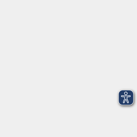
info@vhs-weiden-neustadt.de
Balance Studio der vhs
Stockerhutweg 54
92637 Weiden
Tel. 0961 48178-30
Mo., Di., Mi. und Do. 18:00 - 19:00 Uhr
Öffnungszeiten
Montag
08:30 - 12:30 Uhr
13:00 - 16:00 Uhr
Dienstag
08:30 - 12:30 Uhr
13:00 - 16:00 Uhr