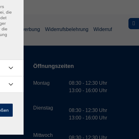
rs
ei, die
ndet
ger
 die
schutz Bewerbung
Widerrufsbelehrung
Widerruf
dung
Öffnungszeiten
bH
Montag
08:30 - 12:30 Uhr
13:00 - 16:00 Uhr
Dienstag
ießen
08:30 - 12:30 Uhr
13:00 - 16:00 Uhr
Mittwoch
08:30 - 12:30 Uhr