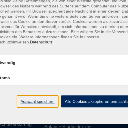
s sind kleine Datenmengen, die von einer Website gesendet und vom
owser des Nutzers während des Surfens auf dem Computer des Nutze
chert werden. Ihr Browser speichert jede Nachricht in einer kleinen Dat
 genannt wird. Wenn Sie eine weitere Seite vom Server anfordern, se
owser das Cookie an den Server zurück. Cookies wurden als zuverlässi
ismus für Websites entwickelt, um sich Informationen zu merken oder
essum
Barrierefreiheit
AGB
Datenschutzerklärung
Daten
tivitäten des Benutzers aufzuzeichnen. Bitte willigen Sie in die Verwen
okies ein. Weitere Informationen finden Sie in unseren
schutzhinweisen.
Datenschutz
te
vhs Weiden-Neustadt
twendig
usiness
Volkshochschule Weiden-Neustadt gGm
tomo
Luitpoldstraße 24
ationen
92637 Weiden
uns
ssum
Auswahl speichern
Tel. 0961 48178-0
Alle Cookies akzeptieren und schl
refreiheit
Fax 0961 48178-55
info@vhs-weiden-neustadt.de
schutzerklärung
Balance Studio der vhs