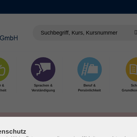
r &
Sprachen &
Beruf &
Sch
heit
Verständigung
Persönlichkeit
Grundko
enschutz