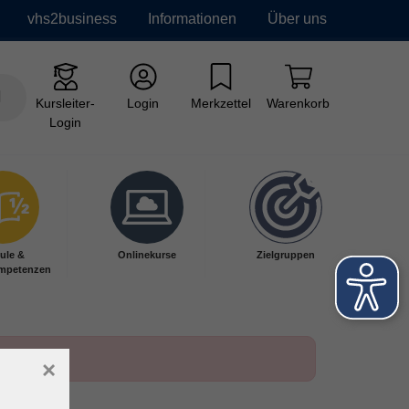
vhs2business
Informationen
Über uns
Kursleiter-
Login
Merkzettel
Warenkorb
Login
ule &
Onlinekurse
Zielgruppen
mpetenzen
×