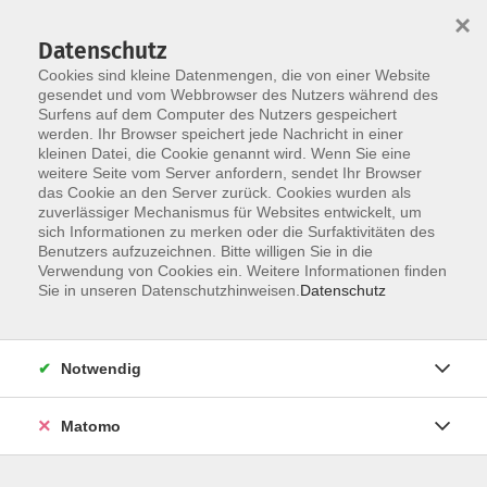
×
Datenschutz
Cookies sind kleine Datenmengen, die von einer Website
gesendet und vom Webbrowser des Nutzers während des
Surfens auf dem Computer des Nutzers gespeichert
Skip to main content
werden. Ihr Browser speichert jede Nachricht in einer
kleinen Datei, die Cookie genannt wird. Wenn Sie eine
weitere Seite vom Server anfordern, sendet Ihr Browser
das Cookie an den Server zurück. Cookies wurden als
zuverlässiger Mechanismus für Websites entwickelt, um
sich Informationen zu merken oder die Surfaktivitäten des
Benutzers aufzuzeichnen. Bitte willigen Sie in die
Verwendung von Cookies ein. Weitere Informationen finden
Sie in unseren Datenschutzhinweisen.
Datenschutz
2 Kurse
Notwendig
zurück zu Körper & Gesundheit
Matomo
Anja Merkl
Fachbereichsleitung Gesundheit und Entspannung,
Herz- und Rehasport, Kochstudio