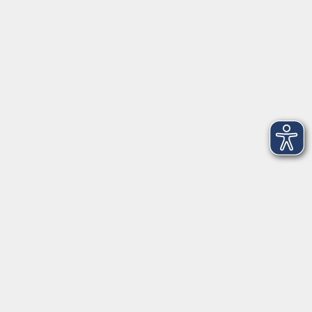
Stockerhutweg 54
92637 Weiden
Tel. 0961 48178-30
Mo., Di., Mi. und Do. 18:00 - 19:00 Uhr
Öffnungszeiten
Montag
08:30 - 12:30 Uhr
13:00 - 16:00 Uhr
Dienstag
08:30 - 12:30 Uhr
13:00 - 16:00 Uhr
Mittwoch
08:30 - 12:30 Uhr