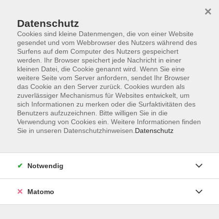
×
Datenschutz
Cookies sind kleine Datenmengen, die von einer Website
gesendet und vom Webbrowser des Nutzers während des
Surfens auf dem Computer des Nutzers gespeichert
Skip to main content
werden. Ihr Browser speichert jede Nachricht in einer
kleinen Datei, die Cookie genannt wird. Wenn Sie eine
weitere Seite vom Server anfordern, sendet Ihr Browser
das Cookie an den Server zurück. Cookies wurden als
zuverlässiger Mechanismus für Websites entwickelt, um
sich Informationen zu merken oder die Surfaktivitäten des
Benutzers aufzuzeichnen. Bitte willigen Sie in die
Verwendung von Cookies ein. Weitere Informationen finden
Sie in unseren Datenschutzhinweisen.
Datenschutz
5 Kurse
Notwendig
zurück zu Mensch & Gesellschaft
Matomo
Harald Krämer
Fachbereichsleitung Sprachen & Verständigung,
Mensch & Gesellschaft, Offene Ganztagsschule