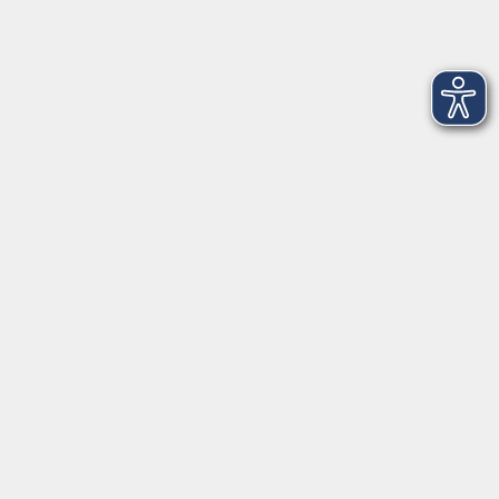
Tel. 0961 48178-30
Mo., Di., Mi. und Do. 18:00 - 19:00 Uhr
Öffnungszeiten
Montag
08:30 - 12:30 Uhr
13:00 - 16:00 Uhr
Dienstag
08:30 - 12:30 Uhr
13:00 - 16:00 Uhr
Mittwoch
08:30 - 12:30 Uhr
Donnerstag
08:30 - 12:30 Uhr