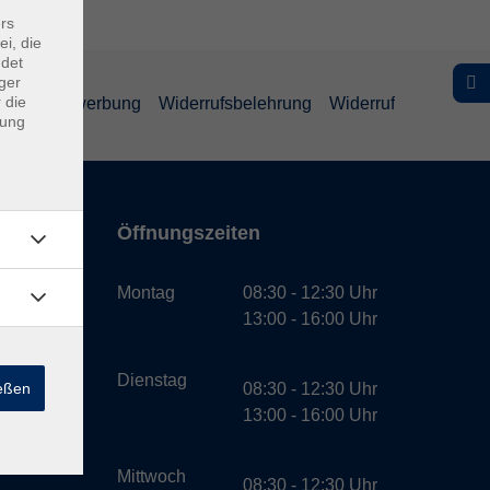
rs
ei, die
ndet
ger
 die
schutz Bewerbung
Widerrufsbelehrung
Widerruf
dung
Öffnungszeiten
bH
Montag
08:30 - 12:30 Uhr
13:00 - 16:00 Uhr
Dienstag
ießen
08:30 - 12:30 Uhr
13:00 - 16:00 Uhr
Mittwoch
08:30 - 12:30 Uhr