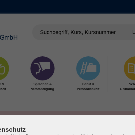
r &
Sprachen &
Beruf &
Sch
heit
Verständigung
Persönlichkeit
Grundko
enschutz