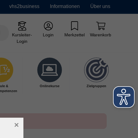
vhs2business
Informationen
Über uns
Kursleiter-
Login
Merkzettel
Warenkorb
Login
ule &
Onlinekurse
Zielgruppen
mpetenzen
×