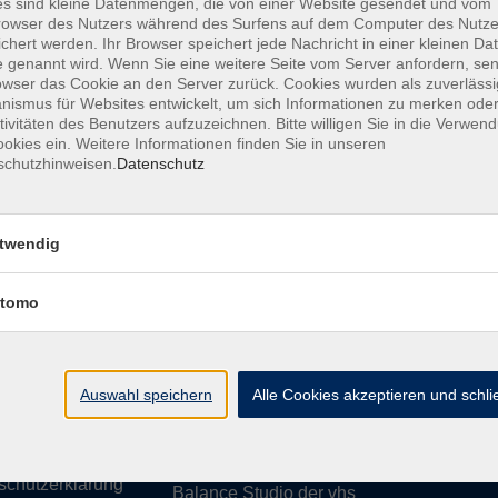
s sind kleine Datenmengen, die von einer Website gesendet und vom
owser des Nutzers während des Surfens auf dem Computer des Nutze
chert werden. Ihr Browser speichert jede Nachricht in einer kleinen Dat
 genannt wird. Wenn Sie eine weitere Seite vom Server anfordern, se
owser das Cookie an den Server zurück. Cookies wurden als zuverlässi
ismus für Websites entwickelt, um sich Informationen zu merken oder
essum
Barrierefreiheit
AGB
Datenschutzerklärung
Daten
tivitäten des Benutzers aufzuzeichnen. Bitte willigen Sie in die Verwen
okies ein. Weitere Informationen finden Sie in unseren
schutzhinweisen.
Datenschutz
te
vhs Weiden-Neustadt
twendig
usiness
Volkshochschule Weiden-Neustadt gGm
tomo
Luitpoldstraße 24
ationen
92637 Weiden
uns
ssum
Auswahl speichern
Tel. 0961 48178-0
Alle Cookies akzeptieren und schl
refreiheit
Fax 0961 48178-55
info@vhs-weiden-neustadt.de
schutzerklärung
Balance Studio der vhs