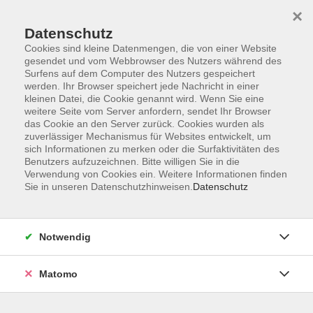
×
Datenschutz
Cookies sind kleine Datenmengen, die von einer Website
gesendet und vom Webbrowser des Nutzers während des
Surfens auf dem Computer des Nutzers gespeichert
Skip to main content
werden. Ihr Browser speichert jede Nachricht in einer
kleinen Datei, die Cookie genannt wird. Wenn Sie eine
weitere Seite vom Server anfordern, sendet Ihr Browser
das Cookie an den Server zurück. Cookies wurden als
zuverlässiger Mechanismus für Websites entwickelt, um
sich Informationen zu merken oder die Surfaktivitäten des
Benutzers aufzuzeichnen. Bitte willigen Sie in die
Verwendung von Cookies ein. Weitere Informationen finden
Sie in unseren Datenschutzhinweisen.
Datenschutz
55 Kurse
Notwendig
Kurse nach Themen
Matomo
READI - Neustart für Frauen
2
Senior:innen
32