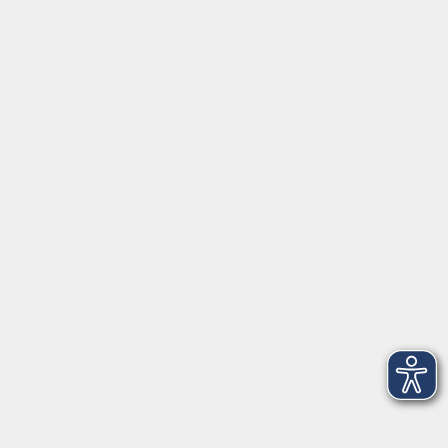
Do. 18.03.2027 10:00
Weiden i.d.OPf.
Impressum
Barrierefreiheit
AGB
Datenschutzerklärung
Datenschutz Bewerbung
Widerrufsbelehrung
Widerruf