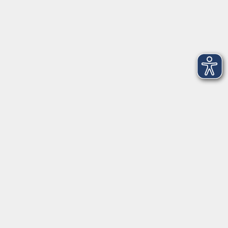
Stockerhutweg 54
92637 Weiden
Tel. 0961 48178-30
Mo., Di., Mi. und Do. 18:00 - 19:00 Uhr
Öffnungszeiten
Montag
08:30 - 12:30 Uhr
13:00 - 16:00 Uhr
Dienstag
08:30 - 12:30 Uhr
13:00 - 16:00 Uhr
Mittwoch
08:30 - 12:30 Uhr