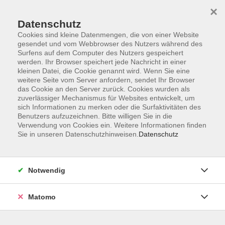
×
Datenschutz
Cookies sind kleine Datenmengen, die von einer Website
gesendet und vom Webbrowser des Nutzers während des
Surfens auf dem Computer des Nutzers gespeichert
Skip to main content
werden. Ihr Browser speichert jede Nachricht in einer
kleinen Datei, die Cookie genannt wird. Wenn Sie eine
weitere Seite vom Server anfordern, sendet Ihr Browser
das Cookie an den Server zurück. Cookies wurden als
zuverlässiger Mechanismus für Websites entwickelt, um
sich Informationen zu merken oder die Surfaktivitäten des
Benutzers aufzuzeichnen. Bitte willigen Sie in die
Verwendung von Cookies ein. Weitere Informationen finden
Sie in unseren Datenschutzhinweisen.
Datenschutz
4 Kurse
Notwendig
zurück zu Spanisch
Matomo
Yasmin Witt
Beratung für Integrationskurse (BAMF),
Sprachprüfungen Deutsch als Fremdsprache,