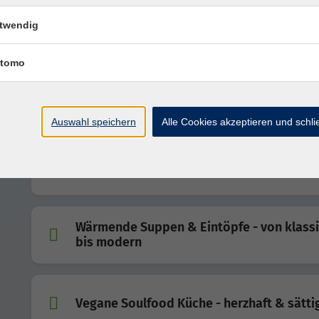
Pizza wie in Italien
twendig
Traditionelle Italienische Pizza backen
tomo
Vegetarisches Sushi für Einsteiger - Grun
Lernen Sie die wichtigsten Techniken der japanische
Sushi-Küche kennen
Auswahl speichern
Alle Cookies akzeptieren und schl
Zuckerfrei durchs Leben
Wärmende Suppen & Eintöpfe - von klass
bis modern
Vegane Soulfood Küche - herzhaft & sätt