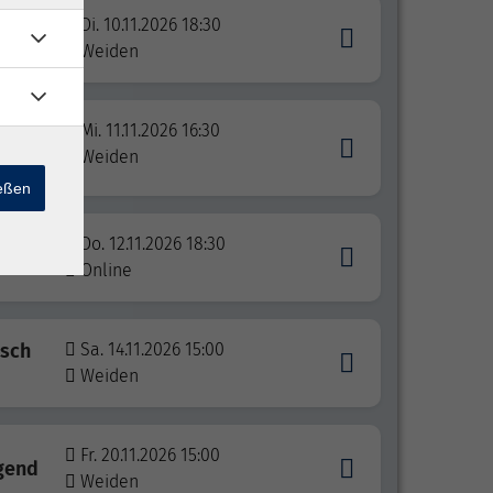
Di. 10.11.2026 18:30
Weiden
dkurs
Mi. 11.11.2026 16:30
n
Weiden
ießen
Do. 12.11.2026 18:30
Online
isch
Sa. 14.11.2026 15:00
Weiden
Fr. 20.11.2026 15:00
igend
Weiden