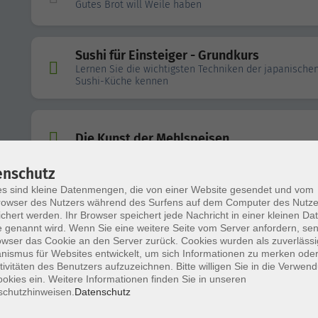
Gutes Brot will Weile haben
Sushi für Einsteiger - Grundkurs
Lernen Sie die wichtigsten Techniken der japanische
Sushi-Küche kennen
Die Kunst der Mehlspeisen
enschutz
s sind kleine Datenmengen, die von einer Website gesendet und vom
Sauerteig-Brot
owser des Nutzers während des Surfens auf dem Computer des Nutze
Gutes Brot will Weile haben
chert werden. Ihr Browser speichert jede Nachricht in einer kleinen Dat
 genannt wird. Wenn Sie eine weitere Seite vom Server anfordern, se
owser das Cookie an den Server zurück. Cookies wurden als zuverlässi
ismus für Websites entwickelt, um sich Informationen zu merken oder
Handwerk & Geschmack – Laugengebäck
tivitäten des Benutzers aufzuzeichnen. Bitte willigen Sie in die Verwen
okies ein. Weitere Informationen finden Sie in unseren
selbst herstellen
schutzhinweisen.
Datenschutz