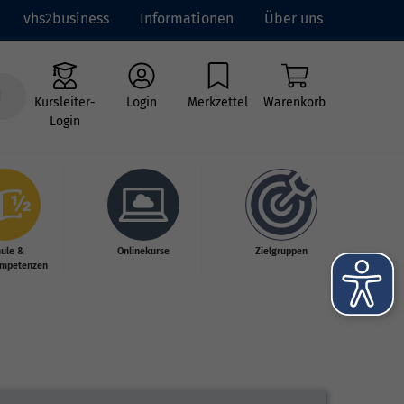
vhs2business
Informationen
Über uns
Kursleiter-
Login
Merkzettel
Warenkorb
Login
hule &
Onlinekurse
Zielgruppen
mpetenzen