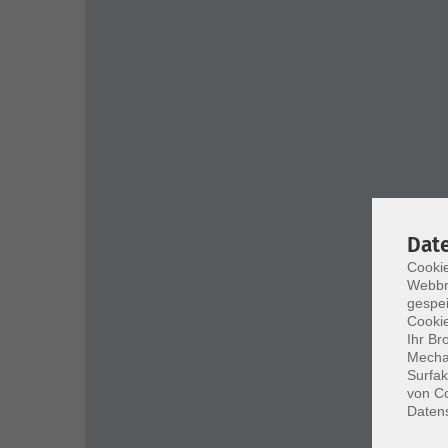
Dat
Cookie
Webbr
gespei
Cookie
Ihr Br
Mechan
Surfak
von Co
Daten