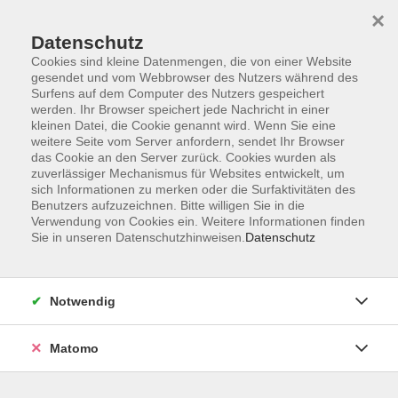
×
Datenschutz
Cookies sind kleine Datenmengen, die von einer Website
gesendet und vom Webbrowser des Nutzers während des
Surfens auf dem Computer des Nutzers gespeichert
Skip to main content
werden. Ihr Browser speichert jede Nachricht in einer
kleinen Datei, die Cookie genannt wird. Wenn Sie eine
weitere Seite vom Server anfordern, sendet Ihr Browser
das Cookie an den Server zurück. Cookies wurden als
zuverlässiger Mechanismus für Websites entwickelt, um
sich Informationen zu merken oder die Surfaktivitäten des
Benutzers aufzuzeichnen. Bitte willigen Sie in die
Verwendung von Cookies ein. Weitere Informationen finden
Sie in unseren Datenschutzhinweisen.
Datenschutz
21 Kurse
Notwendig
zurück zu Körper & Gesundheit
Matomo
Anja Merkl
Fachbereichsleitung Gesundheit und Entspannung,
Herz- und Rehasport, Kochstudio