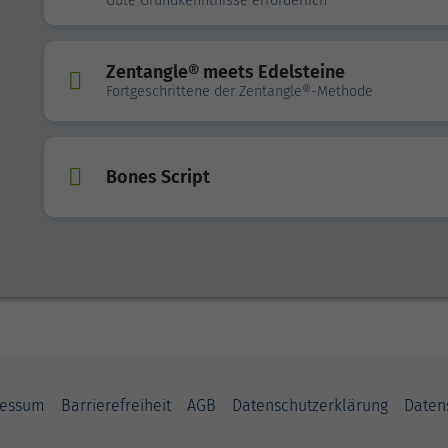
Gute Grundkenntnisse erforderlich
Zentangle® meets Edelsteine
Fortgeschrittene der Zentangle®-Methode
Bones Script
ressum
Barrierefreiheit
AGB
Datenschutzerklärung
Daten