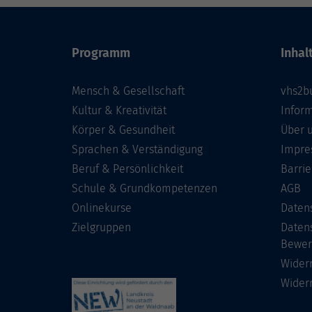
Programm
Inhal
Mensch & Gesellschaft
vhs2b
Kultur & Kreativität
Infor
Körper & Gesundheit
Über 
Sprachen & Verständigung
Impre
Beruf & Persönlichkeit
Barrie
Schule & Grundkompetenzen
AGB
Onlinekurse
Daten
Zielgruppen
Daten
Bewer
Wider
Wider