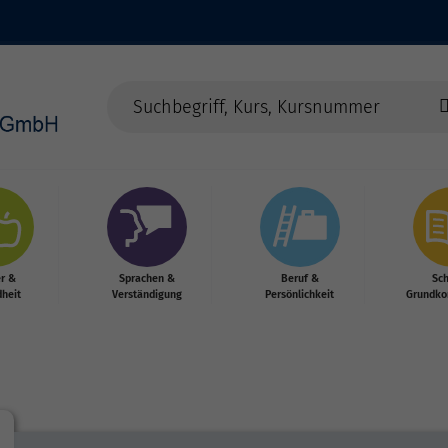
r &
Sprachen &
Beruf &
Sc
heit
Verständigung
Persönlichkeit
Grundko