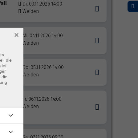
all
Di. 03.11.2026 14:00
Weiden
×
Mi. 04.11.2026 14:00
Weiden
rs
ei, die
ndet
Do. 05.11.2026 14:00
ger
Weiden
 die
dung
igin
Fr. 06.11.2026 14:00
Weiden
Sa. 07.11.2026 09:30