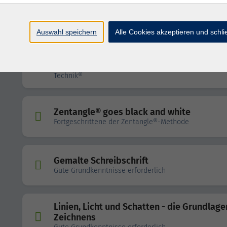
Weihnachtliche Kalligrafie
für Anfänger:innen und Fortgeschrittene
Auswahl speichern
Alle Cookies akzeptieren und schl
Malen wie Bob Ross® - Night Light/Mount
Serenity
Öl-Malerei (nicht nur) für Laien in der Nass-in-Nass-
Technik®
Zentangle® goes black and white
Fortgeschrittene der Zentangle®-Methode
Gemalte Schreibschrift
Gute Grundkenntnisse erforderlich
Linien, Licht und Schatten - die Grundlag
Zeichnens