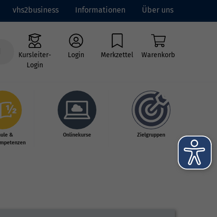
vhs2business
Informationen
Über uns
Kursleiter-
Login
Merkzettel
Warenkorb
Login
hule &
Onlinekurse
Zielgruppen
mpetenzen