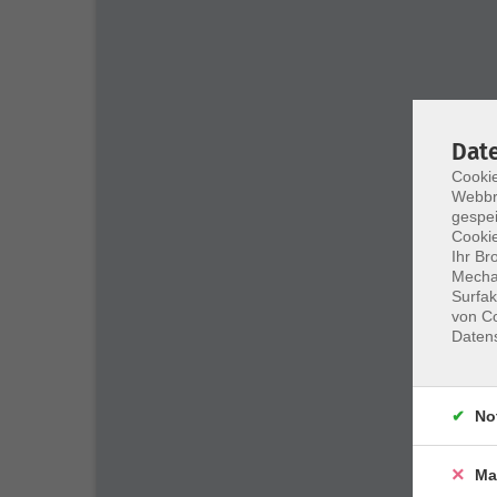
Dat
Cookie
Webbr
gespei
Cookie
Ihr Br
Mechan
Surfak
von Co
Daten
No
Ma