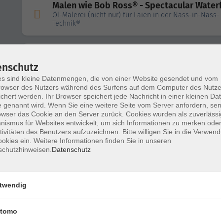
Malen wie Bob Ross® - Spectacular Waterf
Öl-Malerei (nicht nur) für Laien in der Nass-in-Nass-
Technik®
Malen wie Bob Ross® - High Tide
enschutz
Öl-Malerei (nicht nur) für Laien in der Nass-in-Nass-
Technik®
s sind kleine Datenmengen, die von einer Website gesendet und vom
owser des Nutzers während des Surfens auf dem Computer des Nutze
chert werden. Ihr Browser speichert jede Nachricht in einer kleinen Dat
 genannt wird. Wenn Sie eine weitere Seite vom Server anfordern, se
Malen wie Bob Ross® - Weg am See
owser das Cookie an den Server zurück. Cookies wurden als zuverlässi
Öl-Malerei (nicht nur) für Laien in der Nass-in-Nass-
ismus für Websites entwickelt, um sich Informationen zu merken oder
Technik®
tivitäten des Benutzers aufzuzeichnen. Bitte willigen Sie in die Verwen
okies ein. Weitere Informationen finden Sie in unseren
schutzhinweisen.
Datenschutz
Malen wie Bob Ross® - Kakteenblüte (Kön
der Nacht)
Öl-Malerei (nicht nur) für Laien in der Nass-in-Nass-
twendig
Technik®
tomo