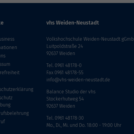
te
vhs Weiden-Neustadt
usiness
Volkshochschule Weiden-Neustadt gGm
Luitpoldstraße 24
mationen
92637 Weiden
uns
ssum
Tel. 0961 48178-0
refreiheit
Fax 0961 48178-55
info@vhs-weiden-neustadt.de
schutzerklärung
Balance Studio der vhs
schutz
Stockerhutweg 54
bung
92637 Weiden
rufsbelehrung
Tel. 0961 48178-30
ruf
Mo., Di., Mi. und Do. 18:00 - 19:00 Uhr