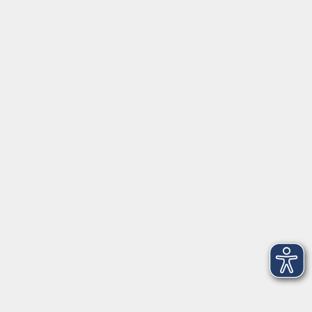
Tel. 0961 48178-0
Fax 0961 48178-55
info@vhs-weiden-neustadt.de
Balance Studio der vhs
Stockerhutweg 54
92637 Weiden
Tel. 0961 48178-30
Mo., Di., Mi. und Do. 18:00 - 19:00 Uhr
Öffnungszeiten
Montag
08:30 - 12:30 Uhr
13:00 - 16:00 Uhr
Dienstag