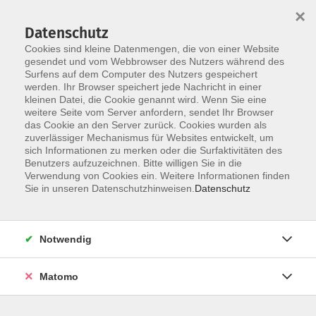
×
Datenschutz
Cookies sind kleine Datenmengen, die von einer Website
gesendet und vom Webbrowser des Nutzers während des
Surfens auf dem Computer des Nutzers gespeichert
Skip to main content
werden. Ihr Browser speichert jede Nachricht in einer
kleinen Datei, die Cookie genannt wird. Wenn Sie eine
weitere Seite vom Server anfordern, sendet Ihr Browser
das Cookie an den Server zurück. Cookies wurden als
zuverlässiger Mechanismus für Websites entwickelt, um
sich Informationen zu merken oder die Surfaktivitäten des
Benutzers aufzuzeichnen. Bitte willigen Sie in die
Verwendung von Cookies ein. Weitere Informationen finden
Sie in unseren Datenschutzhinweisen.
Datenschutz
1 Kurs
Notwendig
zurück zu Schule & Grundkompetenzen
Matomo
Tanja Fichtner
Pädagogische Leitung, Fachbereichsleitung Schule
und Grundbildung, Berufssprachkurse, Projekte