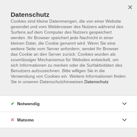
×
Datenschutz
Cookies sind kleine Datenmengen, die von einer Website
gesendet und vom Webbrowser des Nutzers während des
Surfens auf dem Computer des Nutzers gespeichert
Skip to main content
werden. Ihr Browser speichert jede Nachricht in einer
kleinen Datei, die Cookie genannt wird. Wenn Sie eine
weitere Seite vom Server anfordern, sendet Ihr Browser
das Cookie an den Server zurück. Cookies wurden als
zuverlässiger Mechanismus für Websites entwickelt, um
sich Informationen zu merken oder die Surfaktivitäten des
Benutzers aufzuzeichnen. Bitte willigen Sie in die
Verwendung von Cookies ein. Weitere Informationen finden
Sie in unseren Datenschutzhinweisen.
Datenschutz
4 Kurse
Notwendig
zurück zu Spanisch
Matomo
Yasmin Witt
Beratung für Integrationskurse (BAMF),
Sprachprüfungen Deutsch als Fremdsprache,