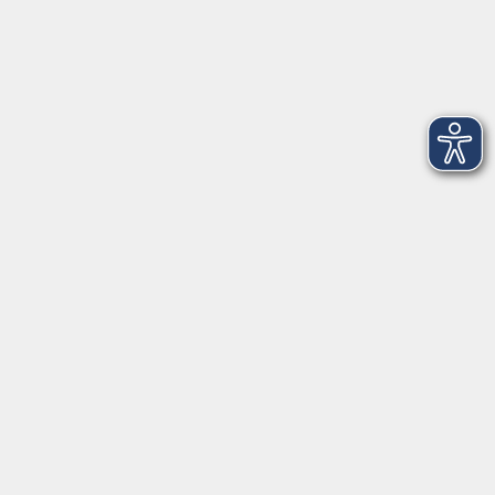
Stockerhutweg 54
92637 Weiden
Tel. 0961 48178-30
Mo., Di., Mi. und Do. 18:00 - 19:00 Uhr
Öffnungszeiten
Montag
08:30 - 12:30 Uhr
13:00 - 16:00 Uhr
Dienstag
08:30 - 12:30 Uhr
13:00 - 16:00 Uhr
Mittwoch
08:30 - 12:30 Uhr