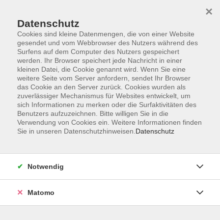
×
Datenschutz
Cookies sind kleine Datenmengen, die von einer Website
gesendet und vom Webbrowser des Nutzers während des
Surfens auf dem Computer des Nutzers gespeichert
Skip to main content
You are here:
werden. Ihr Browser speichert jede Nachricht in einer
vhs2business
Personale Kompetenz
kleinen Datei, die Cookie genannt wird. Wenn Sie eine
weitere Seite vom Server anfordern, sendet Ihr Browser
das Cookie an den Server zurück. Cookies wurden als
zuverlässiger Mechanismus für Websites entwickelt, um
Personale Kompetenz
sich Informationen zu merken oder die Surfaktivitäten des
Kommunikationstraining für Fach- und
Benutzers aufzuzeichnen. Bitte willigen Sie in die
Führungskräfte
Verwendung von Cookies ein. Weitere Informationen finden
Sie in unseren Datenschutzhinweisen.
Datenschutz
Wer im harten Wettbewerb um Kunden langfristig und
nachhaltig Erfolg haben will, kommt um die Personale
Notwendig
Kompetenz seiner Mitarbeiter nicht herum. Kreative
Kopfarbeit, effektives und effizientes Arbeiten im Team,
Matomo
kundenorientiertes Beraten und Verkaufen – all das sind
Faktoren, die den Erfolg Ihres Unternehmens beeinflussen.
Unsere erfahrenen Coaches unterstützen Ihre Mitarbeiter