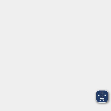
92637 Weiden
Tel. 0961 48178-0
Fax 0961 48178-55
info@vhs-weiden-neustadt.de
Balance Studio der vhs
Stockerhutweg 54
92637 Weiden
Tel. 0961 48178-30
Mo., Di., Mi. und Do. 18:00 - 19:00 Uhr
Öffnungszeiten
Montag
08:30 - 12:30 Uhr
13:00 - 16:00 Uhr