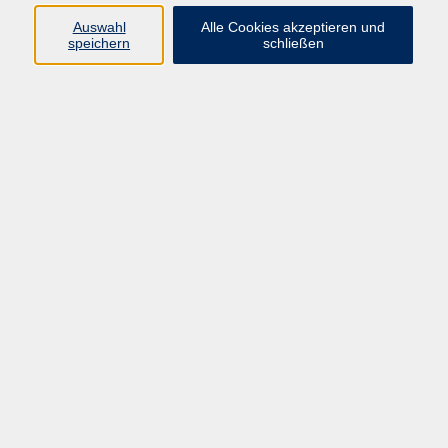
dabei, ihre Arbeitsweisen zu optimieren, ihren
Auswahl
Alle Cookies akzeptieren und
Kommunikationsstil zu überdenken und ihre Persönlichkeit
speichern
schließen
für das Business „herauszuputzen“.
Haben Sie Interesse an einem der aufgeführten
Themen oder weiterer Firmenseminare, dann nehmen
Sie Kontakt mit mir auf. Ich unterbreite Ihnen sehr
gerne ein Angebot.
Dagmar Bock
Fachbereichsleitung Beruf, Firmenkundenbetreuung,
Weiterbildungsinitiatorin der nördlichen Oberpfalz
0961 48178-78
dagmar.bock@vhs-weiden-neustadt.de