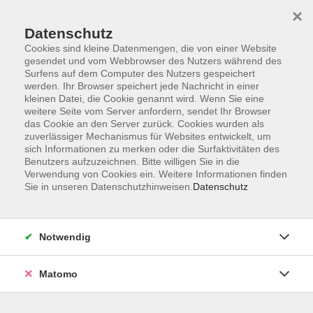
×
Datenschutz
Cookies sind kleine Datenmengen, die von einer Website
gesendet und vom Webbrowser des Nutzers während des
Surfens auf dem Computer des Nutzers gespeichert
Skip to main content
werden. Ihr Browser speichert jede Nachricht in einer
kleinen Datei, die Cookie genannt wird. Wenn Sie eine
Dozent:innen gesucht
weitere Seite vom Server anfordern, sendet Ihr Browser
das Cookie an den Server zurück. Cookies wurden als
zuverlässiger Mechanismus für Websites entwickelt, um
Kurse an der vhs leiten
sich Informationen zu merken oder die Surfaktivitäten des
Benutzers aufzuzeichnen. Bitte willigen Sie in die
Sie haben ein Hobby und können dieses didaktisch gut
Verwendung von Cookies ein. Weitere Informationen finden
Sie in unseren Datenschutzhinweisen.
Datenschutz
aufbereitet anderen Menschen beibringen? Sie möchten
Ihr qualifiziertes Wissen zu einem konkreten Thema teilen
und weitergeben? Sie arbeiten gerne mit Menschen
Notwendig
zusammen und suchen nach spannenden
Herausforderungen oder einem Nebenverdienst? Sie
können sich vorstellen einen lebendigen Vortrag, einen
Matomo
spannenden Workshop oder einen nachhaltigen Kurs zu
geben. Dann werden Sie Kursleiter:in (freiberuflich) an