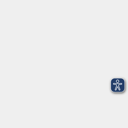
Tel. 0961 48178-0
Fax 0961 48178-55
info@vhs-weiden-neustadt.de
Balance Studio der vhs
Stockerhutweg 54
92637 Weiden
Tel. 0961 48178-30
Mo., Di., Mi. und Do. 18:00 - 19:00 Uhr
Öffnungszeiten
Montag
08:30 - 12:30 Uhr
13:00 - 16:00 Uhr
Dienstag
08:30 - 12:30 Uhr