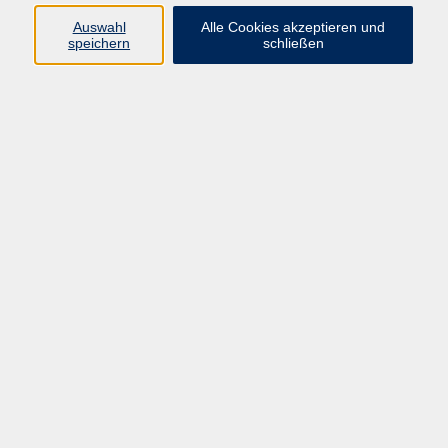
Auswahl
Alle Cookies akzeptieren und
speichern
schließen
Vorbereitung Auswahlverfahren
für Studienplätze im öffentlichen Dienst in Bayern
Mehr