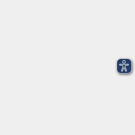
Schule & Grundkompetenzen
junge vhs
Onlinekurse
Inhalte
vhs2business
Informationen
Über uns
Impressum
Barrierefreiheit
AGB