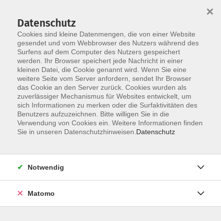
×
Datenschutz
Cookies sind kleine Datenmengen, die von einer Website
gesendet und vom Webbrowser des Nutzers während des
Surfens auf dem Computer des Nutzers gespeichert
Skip to main content
werden. Ihr Browser speichert jede Nachricht in einer
kleinen Datei, die Cookie genannt wird. Wenn Sie eine
weitere Seite vom Server anfordern, sendet Ihr Browser
das Cookie an den Server zurück. Cookies wurden als
zuverlässiger Mechanismus für Websites entwickelt, um
sich Informationen zu merken oder die Surfaktivitäten des
Lange Nacht der
Sommerferien
Benutzers aufzuzeichnen. Bitte willigen Sie in die
Demokratie 2026
Verwendung von Cookies ein. Weitere Informationen finden
Sie in unseren Datenschutzhinweisen.
Datenschutz
Kürzere Öffnungszeiten
Das Programm
Notwendig
Lange Nacht der Demokratie 2026
Sommerferien
Matomo