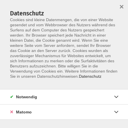
×
Datenschutz
Cookies sind kleine Datenmengen, die von einer Website
gesendet und vom Webbrowser des Nutzers während des
Surfens auf dem Computer des Nutzers gespeichert
Skip to main content
werden. Ihr Browser speichert jede Nachricht in einer
kleinen Datei, die Cookie genannt wird. Wenn Sie eine
weitere Seite vom Server anfordern, sendet Ihr Browser
das Cookie an den Server zurück. Cookies wurden als
zuverlässiger Mechanismus für Websites entwickelt, um
sich Informationen zu merken oder die Surfaktivitäten des
Benutzers aufzuzeichnen. Bitte willigen Sie in die
Verwendung von Cookies ein. Weitere Informationen finden
Sie in unseren Datenschutzhinweisen.
Datenschutz
4 Kurse
Notwendig
zurück zu Deutsch als Fremdsprache
Matomo
Yasmin Witt
Beratung für Integrationskurse (BAMF),
Sprachprüfungen Deutsch als Fremdsprache,