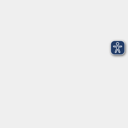
Balance Studio der vhs
Stockerhutweg 54
92637 Weiden
Tel. 0961 48178-30
Mo., Di., Mi. und Do. 18:00 - 19:00 Uhr
Öffnungszeiten
Montag
08:30 - 12:30 Uhr
13:00 - 16:00 Uhr
Dienstag
08:30 - 12:30 Uhr
13:00 - 16:00 Uhr
Mittwoch