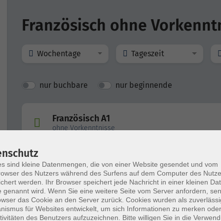
Französisch ohne Vorkennt
Wochentage
Tageszeit
nur buchbare
nur beginnende
Französisch A1
ohne Vorkenntnisse
enschutz
s sind kleine Datenmengen, die von einer Website gesendet und vom
owser des Nutzers während des Surfens auf dem Computer des Nutze
chert werden. Ihr Browser speichert jede Nachricht in einer kleinen Dat
 genannt wird. Wenn Sie eine weitere Seite vom Server anfordern, se
owser das Cookie an den Server zurück. Cookies wurden als zuverlässi
ismus für Websites entwickelt, um sich Informationen zu merken oder
tivitäten des Benutzers aufzuzeichnen. Bitte willigen Sie in die Verwen