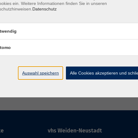
okies ein. Weitere Informationen finden Sie in unseren
schutzhinweisen.
Datenschutz
twendig
tomo
Auswahl speichern
Alle Cookies akzeptieren und schl
ressum
Barrierefreiheit
AGB
Datenschutzerklärung
Daten
te
vhs Weiden-Neustadt