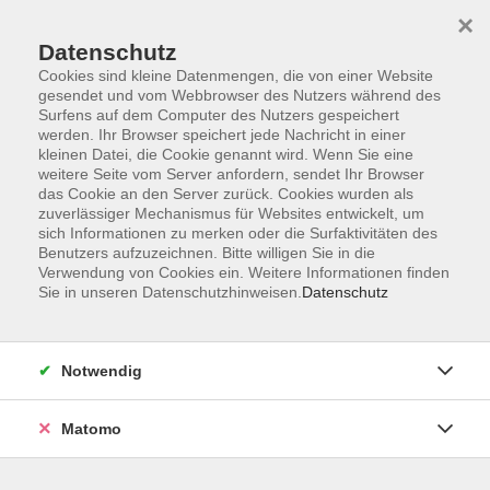
×
Datenschutz
Cookies sind kleine Datenmengen, die von einer Website
gesendet und vom Webbrowser des Nutzers während des
Surfens auf dem Computer des Nutzers gespeichert
Skip to main content
werden. Ihr Browser speichert jede Nachricht in einer
kleinen Datei, die Cookie genannt wird. Wenn Sie eine
weitere Seite vom Server anfordern, sendet Ihr Browser
das Cookie an den Server zurück. Cookies wurden als
zuverlässiger Mechanismus für Websites entwickelt, um
sich Informationen zu merken oder die Surfaktivitäten des
Benutzers aufzuzeichnen. Bitte willigen Sie in die
Verwendung von Cookies ein. Weitere Informationen finden
Sie in unseren Datenschutzhinweisen.
Datenschutz
2 Kurse
Notwendig
zurück zu Spanisch
Matomo
Yasmin Witt
Beratung für Integrationskurse (BAMF),
Sprachprüfungen Deutsch als Fremdsprache,