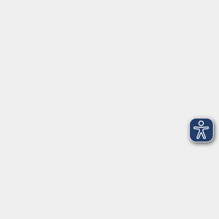
Fax 0961 48178-55
info@vhs-weiden-neustadt.de
Balance Studio der vhs
Stockerhutweg 54
92637 Weiden
Tel. 0961 48178-30
Mo., Di., Mi. und Do. 18:00 - 19:00 Uhr
Öffnungszeiten
Montag
08:30 - 12:30 Uhr
13:00 - 16:00 Uhr
Dienstag
08:30 - 12:30 Uhr
13:00 - 16:00 Uhr