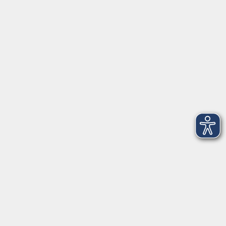
Sprachen & Verständigung
Beruf & Persönlichkeit
Schule & Grundkompetenzen
junge vhs
Onlinekurse
Inhalte
vhs2business
Informationen
Über uns
Impressum