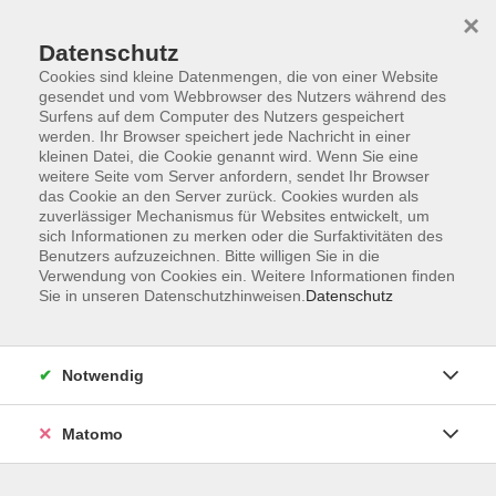
×
Datenschutz
Cookies sind kleine Datenmengen, die von einer Website
gesendet und vom Webbrowser des Nutzers während des
Surfens auf dem Computer des Nutzers gespeichert
Skip to main content
werden. Ihr Browser speichert jede Nachricht in einer
kleinen Datei, die Cookie genannt wird. Wenn Sie eine
weitere Seite vom Server anfordern, sendet Ihr Browser
das Cookie an den Server zurück. Cookies wurden als
zuverlässiger Mechanismus für Websites entwickelt, um
sich Informationen zu merken oder die Surfaktivitäten des
Benutzers aufzuzeichnen. Bitte willigen Sie in die
Verwendung von Cookies ein. Weitere Informationen finden
Sie in unseren Datenschutzhinweisen.
Datenschutz
37 Kurse
Notwendig
zurück zu Mensch & Gesellschaft
Matomo
Harald Krämer
Fachbereichsleitung Sprachen & Verständigung,
Mensch & Gesellschaft, Offene Ganztagsschule