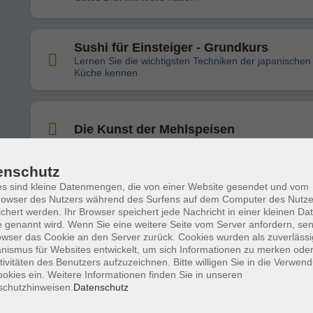
Sushi für Einsteiger - Grundkurs
Lernen Sie die wichtigsten Techniken der japanischen
Küche kennen
Die Kunst der Mehlspeisen
enschutz
s sind kleine Datenmengen, die von einer Website gesendet und vom
Sauerteig-Brot
owser des Nutzers während des Surfens auf dem Computer des Nutze
Gutes Brot will Weile haben
chert werden. Ihr Browser speichert jede Nachricht in einer kleinen Dat
 genannt wird. Wenn Sie eine weitere Seite vom Server anfordern, se
owser das Cookie an den Server zurück. Cookies wurden als zuverlässi
ismus für Websites entwickelt, um sich Informationen zu merken oder
Pizza wie in Italien
tivitäten des Benutzers aufzuzeichnen. Bitte willigen Sie in die Verwen
Traditionelle Italienische Pizza backen
okies ein. Weitere Informationen finden Sie in unseren
schutzhinweisen.
Datenschutz