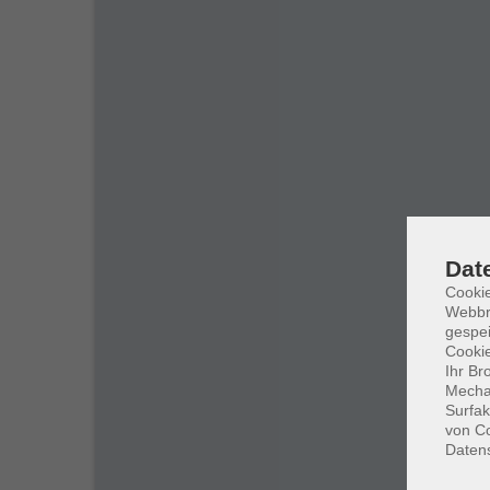
Dat
Cookie
Webbr
gespei
Cookie
Ihr Br
Mechan
Surfak
von Co
Daten