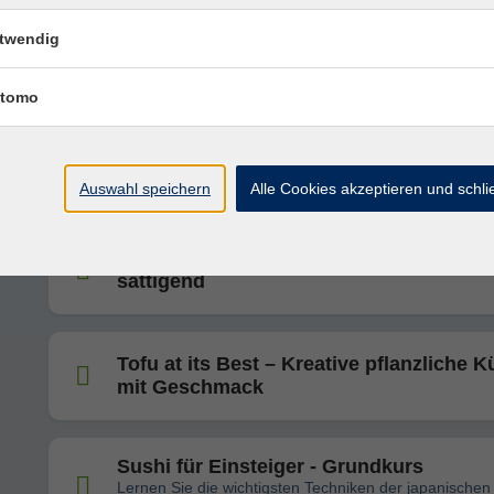
Vegetarisches Sushi für Einsteiger -
Grundkurs
twendig
Lernen Sie die wichtigsten Techniken der japanischen
Küche kennen
tomo
Wärmende Suppen & Eintöpfe - von
klassisch bis modern
Auswahl speichern
Alle Cookies akzeptieren und schl
Vegane Soulfood Küche - herzhaft &
sättigend
Tofu at its Best – Kreative pflanzliche 
mit Geschmack
Sushi für Einsteiger - Grundkurs
Lernen Sie die wichtigsten Techniken der japanischen