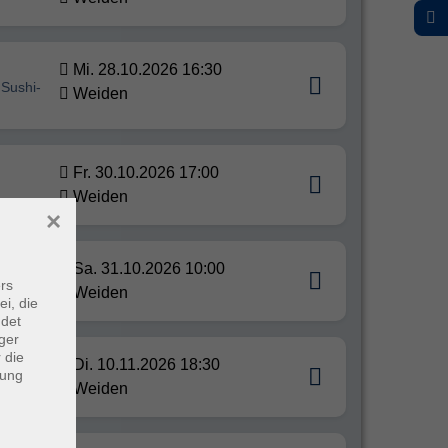
Mi. 28.10.2026 16:30
 Sushi-
Weiden
Fr. 30.10.2026 17:00
Weiden
×
Sa. 31.10.2026 10:00
rs
Weiden
ei, die
ndet
ger
 die
Di. 10.11.2026 18:30
dung
Weiden