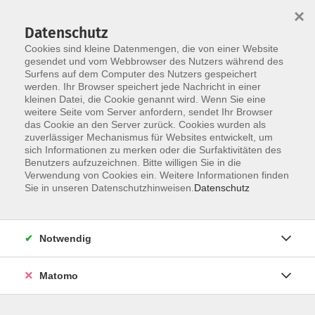
×
Datenschutz
Cookies sind kleine Datenmengen, die von einer Website
gesendet und vom Webbrowser des Nutzers während des
Surfens auf dem Computer des Nutzers gespeichert
Skip to main content
werden. Ihr Browser speichert jede Nachricht in einer
kleinen Datei, die Cookie genannt wird. Wenn Sie eine
weitere Seite vom Server anfordern, sendet Ihr Browser
das Cookie an den Server zurück. Cookies wurden als
zuverlässiger Mechanismus für Websites entwickelt, um
sich Informationen zu merken oder die Surfaktivitäten des
Benutzers aufzuzeichnen. Bitte willigen Sie in die
Verwendung von Cookies ein. Weitere Informationen finden
Sie in unseren Datenschutzhinweisen.
Datenschutz
10 Kurse
Notwendig
zurück zu Sprachen & Verständigung
Kurse nach Themen
Matomo
Englisch Einstufungsberatung
2