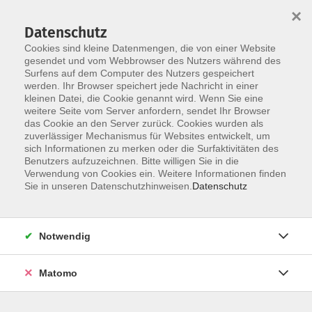
×
Datenschutz
Cookies sind kleine Datenmengen, die von einer Website
gesendet und vom Webbrowser des Nutzers während des
Surfens auf dem Computer des Nutzers gespeichert
Skip to main content
werden. Ihr Browser speichert jede Nachricht in einer
kleinen Datei, die Cookie genannt wird. Wenn Sie eine
weitere Seite vom Server anfordern, sendet Ihr Browser
das Cookie an den Server zurück. Cookies wurden als
zuverlässiger Mechanismus für Websites entwickelt, um
sich Informationen zu merken oder die Surfaktivitäten des
Benutzers aufzuzeichnen. Bitte willigen Sie in die
Verwendung von Cookies ein. Weitere Informationen finden
Sie in unseren Datenschutzhinweisen.
Datenschutz
13 Kurse
Notwendig
zurück zu Sprachen & Verständigung
Matomo
Harald Krämer
Fachbereichsleitung Sprachen & Verständigung,
Mensch & Gesellschaft, Offene Ganztagsschule