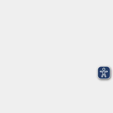
Datenschutzerklärung
Datenschutz Bewerbung
Widerrufsbelehrung
Widerruf
vhs Weiden-Neustadt
Volkshochschule Weiden-Neustadt gGmbH
Luitpoldstraße 24
92637 Weiden
Tel. 0961 48178-0
Fax 0961 48178-55
info@vhs-weiden-neustadt.de
Balance Studio der vhs
Stockerhutweg 54