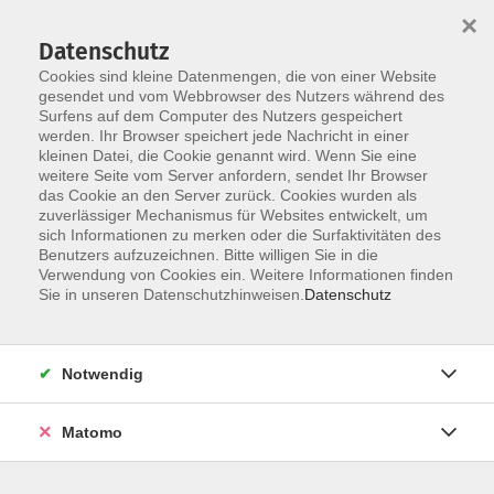
×
Datenschutz
Cookies sind kleine Datenmengen, die von einer Website
gesendet und vom Webbrowser des Nutzers während des
Surfens auf dem Computer des Nutzers gespeichert
Skip to main content
werden. Ihr Browser speichert jede Nachricht in einer
kleinen Datei, die Cookie genannt wird. Wenn Sie eine
weitere Seite vom Server anfordern, sendet Ihr Browser
das Cookie an den Server zurück. Cookies wurden als
zuverlässiger Mechanismus für Websites entwickelt, um
sich Informationen zu merken oder die Surfaktivitäten des
Benutzers aufzuzeichnen. Bitte willigen Sie in die
Verwendung von Cookies ein. Weitere Informationen finden
Sie in unseren Datenschutzhinweisen.
Datenschutz
9 Kurse
Notwendig
zurück zu Sprachen & Verständigung
Matomo
Tatjana Unglaub
Beratung für Integrationskurse (BAMF),
Sprachprüfungen Deutsch als Fremdsprache,