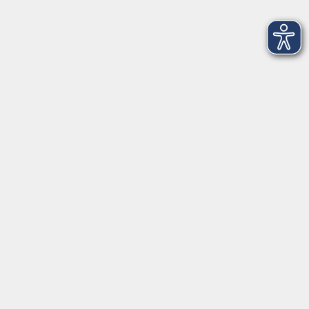
Volkshochschule Weiden-Neustadt gGmbH
Luitpoldstraße 24
92637 Weiden
Tel. 0961 48178-0
Fax 0961 48178-55
info@vhs-weiden-neustadt.de
Balance Studio der vhs
Stockerhutweg 54
92637 Weiden
Tel. 0961 48178-30
Mo., Di., Mi. und Do. 18:00 - 19:00 Uhr
Öffnungszeiten