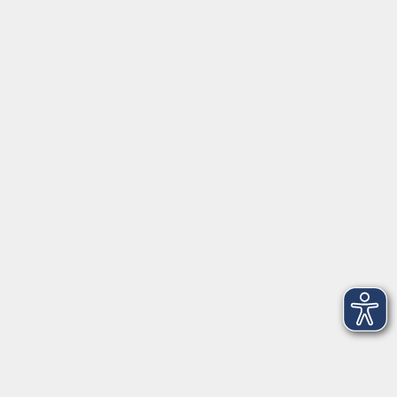
Luitpoldstraße 24
92637 Weiden
Tel. 0961 48178-0
Fax 0961 48178-55
info@vhs-weiden-neustadt.de
Balance Studio der vhs
Stockerhutweg 54
92637 Weiden
Tel. 0961 48178-30
Mo., Di., Mi. und Do. 18:00 - 19:00 Uhr
Öffnungszeiten
Montag
08:30 - 12:30 Uhr
13:00 - 16:00 Uhr