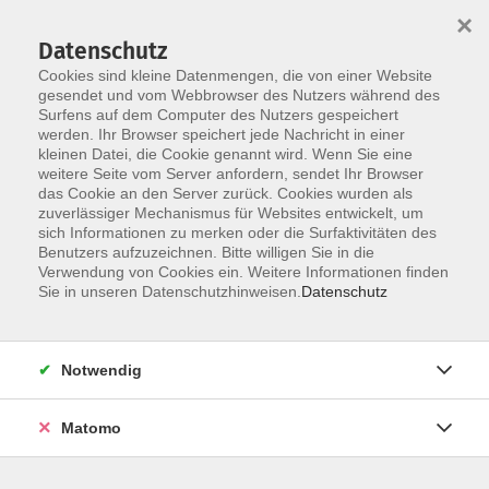
×
Datenschutz
Cookies sind kleine Datenmengen, die von einer Website
gesendet und vom Webbrowser des Nutzers während des
Surfens auf dem Computer des Nutzers gespeichert
Skip to main content
You are here:
werden. Ihr Browser speichert jede Nachricht in einer
Über uns
Unsere Dozierenden
kleinen Datei, die Cookie genannt wird. Wenn Sie eine
weitere Seite vom Server anfordern, sendet Ihr Browser
das Cookie an den Server zurück. Cookies wurden als
Skorobohatko, Liudmyla
zuverlässiger Mechanismus für Websites entwickelt, um
sich Informationen zu merken oder die Surfaktivitäten des
Benutzers aufzuzeichnen. Bitte willigen Sie in die
Mit Kunst kannst du deine Seele
Verwendung von Cookies ein. Weitere Informationen finden
zeigen, sie hilft dir, deine
Sie in unseren Datenschutzhinweisen.
Datenschutz
Persönlichkeit auszudrücken.
Ich habe meinen Master an der
Notwendig
Akademie für Kunst und Architektur
in Kiew gemacht und bin Kunst-
Matomo
Restauratorin und Kunstlehrerin. Des
Weiteren habe ich Erfahrung mit