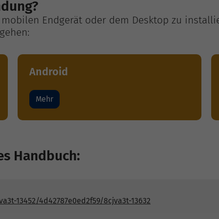
endung?
mobilen Endgerät oder dem Desktop zu installi
ugehen:
Android
Mehr
les Handbuch:
va3t-13452/4d42787e0ed2f59/8cjva3t-13632