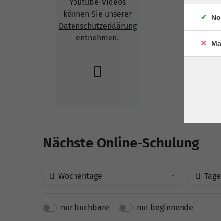
Youtube-Videos
können Sie unserer
No
Datenschutzerklärung
entnehmen.
Ma
Nächste Online-Schulung
Wochentage
Tage
nur buchbare
nur beginnende