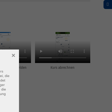
×
innen nachmelden
Kurs abrechnen
rs
ei, die
ndet
ger
 die
dung