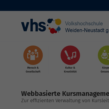
Skip to main content
Mensch &
Kultur &
Körpe
Gesellschaft
Kreativität
Gesund
Webbasierte Kursmanagem
Zur effizienten Verwaltung von Kursle