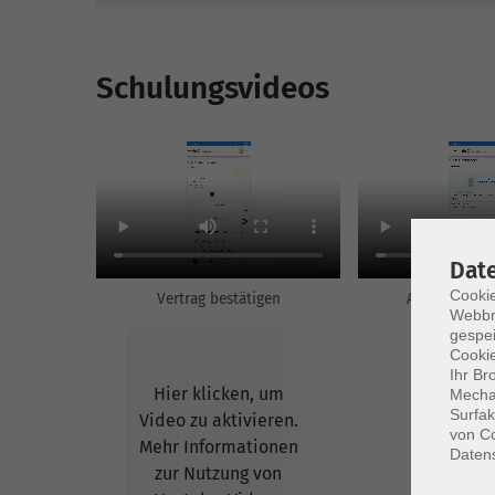
Schulungsvideos
Dat
Cookie
Vertrag bestätigen
Anwesenheit
Webbr
gespei
Cookie
Ihr Br
Hier klicken, um
Mechan
Surfak
Video zu aktivieren.
von Co
Mehr Informationen
Daten
zur Nutzung von