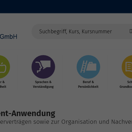
r &
Sprachen &
Beruf &
Sc
heit
Verständigung
Persönlichkeit
Grundko
ent-Anwendung
iterverträgen sowie zur Organisation und Nachv