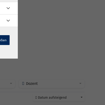
ießen
Dozent
Datum aufsteigend