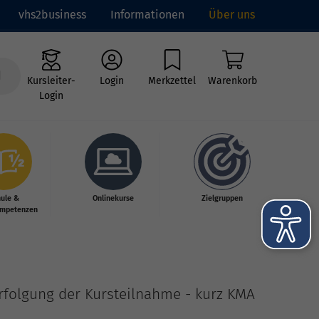
vhs2business
Informationen
Über uns
Kursleiter-
Login
Merkzettel
Warenkorb
Login
hule &
Onlinekurse
Zielgruppen
mpetenzen
erfolgung der Kursteilnahme - kurz KMA