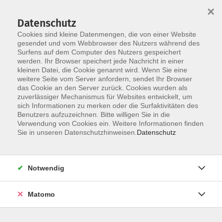
×
Datenschutz
Cookies sind kleine Datenmengen, die von einer Website
gesendet und vom Webbrowser des Nutzers während des
Surfens auf dem Computer des Nutzers gespeichert
Skip to main content
werden. Ihr Browser speichert jede Nachricht in einer
kleinen Datei, die Cookie genannt wird. Wenn Sie eine
Willkommen bei den kostenfreien
weitere Seite vom Server anfordern, sendet Ihr Browser
Angeboten der vhs Weiden-Neustadt!
das Cookie an den Server zurück. Cookies wurden als
zuverlässiger Mechanismus für Websites entwickelt, um
sich Informationen zu merken oder die Surfaktivitäten des
Benutzers aufzuzeichnen. Bitte willigen Sie in die
Erleben Sie spannende Themen und wertvolle Impulse –
Verwendung von Cookies ein. Weitere Informationen finden
kostenfrei und offen für alle! Unsere kostenfreien
Sie in unseren Datenschutzhinweisen.
Datenschutz
Veranstaltungen bieten Ihnen die Gelegenheit, sich
weiterzubilden, auszutauschen und Neues zu entdecken.
Ob Vorträge, Ausstellungen oder Workshops – hier ist für
Notwendig
jeden etwas dabei.
Matomo
Unsere kostenfreien Angebote sind eine Gelegenheit,
sich unkompliziert weiterzubilden, neue Themen zu
entdecken und mit Gleichgesinnten ins Gespräch zu