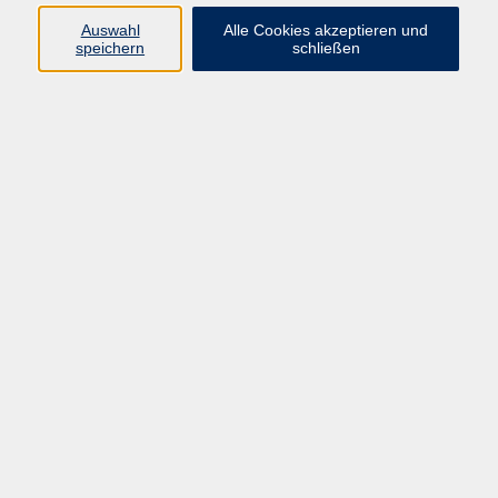
kommen. Profitieren Sie von unserem breiten Angebot.
Auswahl
Alle Cookies akzeptieren und
speichern
schließen
Ergebnisse filtern
Keine passenden Kurse gefunden.