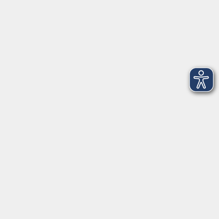
Tel. 0961 48178-30
Mo., Di., Mi. und Do. 18:00 - 19:00 Uhr
Öffnungszeiten
Montag
08:30 - 12:30 Uhr
13:00 - 16:00 Uhr
Dienstag
08:30 - 12:30 Uhr
13:00 - 16:00 Uhr
Mittwoch
08:30 - 12:30 Uhr
Donnerstag
08:30 - 12:30 Uhr