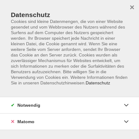
×
Datenschutz
Cookies sind kleine Datenmengen, die von einer Website
gesendet und vom Webbrowser des Nutzers während des
Surfens auf dem Computer des Nutzers gespeichert
Skip to main content
werden. Ihr Browser speichert jede Nachricht in einer
kleinen Datei, die Cookie genannt wird. Wenn Sie eine
weitere Seite vom Server anfordern, sendet Ihr Browser
das Cookie an den Server zurück. Cookies wurden als
zuverlässiger Mechanismus für Websites entwickelt, um
sich Informationen zu merken oder die Surfaktivitäten des
Benutzers aufzuzeichnen. Bitte willigen Sie in die
Verwendung von Cookies ein. Weitere Informationen finden
Sie in unseren Datenschutzhinweisen.
Datenschutz
2 Kurse
Notwendig
zurück zu Körper & Gesundheit
Matomo
Anja Merkl
Fachbereichsleitung Gesundheit und Entspannung,
Herz- und Rehasport, Kochstudio