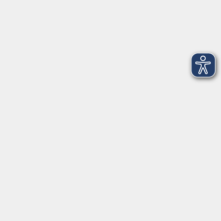
Mo., Di., Mi. und Do. 18:00 - 19:00 Uhr
Öffnungszeiten
Montag
08:30 - 12:30 Uhr
13:00 - 16:00 Uhr
Dienstag
08:30 - 12:30 Uhr
13:00 - 16:00 Uhr
Mittwoch
08:30 - 12:30 Uhr
Donnerstag
08:30 - 12:30 Uhr
13:00 - 16:00 Uhr