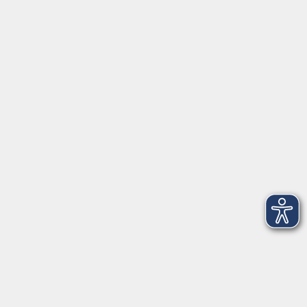
Impressum
Barrierefreiheit
AGB
Datenschutzerklärung
Datenschutz Bewerbung
Widerrufsbelehrung
Widerruf
vhs Weiden-Neustadt
Volkshochschule Weiden-Neustadt gGmbH
Luitpoldstraße 24
92637 Weiden
Tel. 0961 48178-0
Fax 0961 48178-55