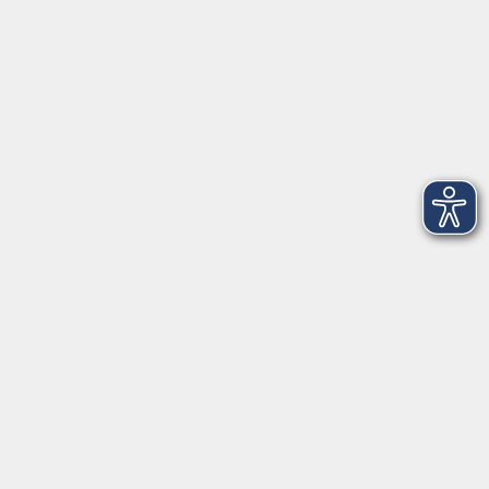
info@vhs-weiden-neustadt.de
Balance Studio der vhs
Stockerhutweg 54
92637 Weiden
Tel. 0961 48178-30
Mo., Di., Mi. und Do. 18:00 - 19:00 Uhr
Öffnungszeiten
Montag
08:30 - 12:30 Uhr
13:00 - 16:00 Uhr
Dienstag
08:30 - 12:30 Uhr
13:00 - 16:00 Uhr