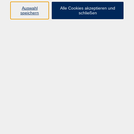
nutzen
Auswahl
Alle Cookies akzeptieren und
speichern
schließen
Souveräner Umgang mit sozialen Medien
Soziale Netzwerke bieten vielfältige Chancen –
beruflich wie privat. Wir zeigen Ihnen, wie Sie Ihre
digitale Präsenz bewusst gestalten, sich sicher im
Netz bewegen und die Wirkung Ihrer Online-
Kommunikation souverän einschätzen. Unsere
Angebote unterstützen Sie dabei, digitale Medien
reflektiert zu nutzen, sich authentisch zu präsentieren
und Ihre persönliche oder berufliche Identität
verantwortungsvoll weiterzuentwickeln.
Ergebnisse filtern
EU AI Act - KI-Kompetenz im Beruf
Zertifizierungslehrgang Online