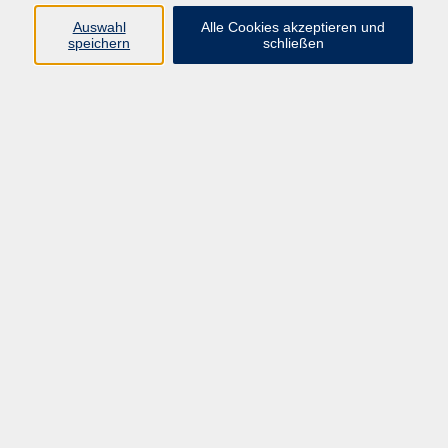
Auswahl
Alle Cookies akzeptieren und
speichern
schließen
Programm
Mensch & Gesellschaft
Kultur & Kreativität
Körper & Gesundheit
Sprachen & Verständigung
Beruf & Persönlichkeit
Schule & Grundkompetenzen
junge vhs
Onlinekurse