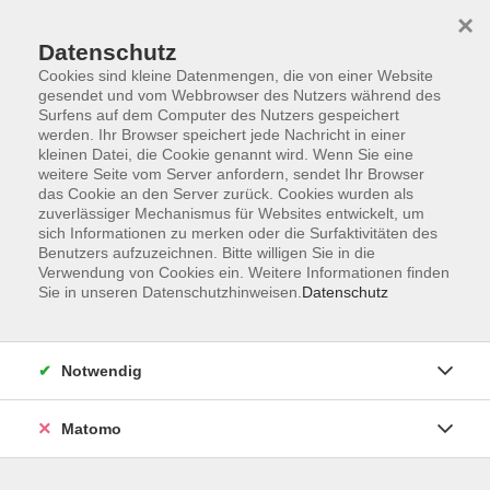
×
Datenschutz
Cookies sind kleine Datenmengen, die von einer Website
gesendet und vom Webbrowser des Nutzers während des
Surfens auf dem Computer des Nutzers gespeichert
Skip to main content
werden. Ihr Browser speichert jede Nachricht in einer
kleinen Datei, die Cookie genannt wird. Wenn Sie eine
weitere Seite vom Server anfordern, sendet Ihr Browser
Der Kurs konnte nicht gefunden werden.
das Cookie an den Server zurück. Cookies wurden als
zuverlässiger Mechanismus für Websites entwickelt, um
sich Informationen zu merken oder die Surfaktivitäten des
Benutzers aufzuzeichnen. Bitte willigen Sie in die
Verwendung von Cookies ein. Weitere Informationen finden
Sie in unseren Datenschutzhinweisen.
Datenschutz
Impressum
Barrierefreiheit
AGB
Notwendig
Datenschutzerklärung
Datenschutz Bewerbung
Matomo
Widerrufsbelehrung
Widerruf