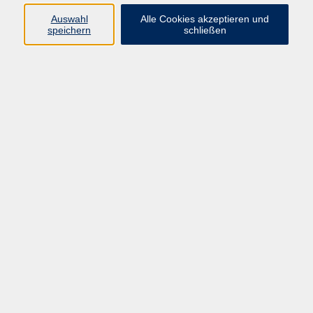
Auswahl
Alle Cookies akzeptieren und
speichern
schließen
Programm
Mensch & Gesellschaft
Kultur & Kreativität
Körper & Gesundheit
Sprachen & Verständigung
Beruf & Persönlichkeit
Schule & Grundkompetenzen
junge vhs
Onlinekurse