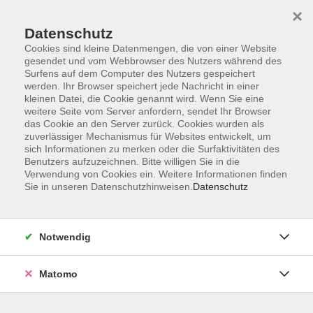
×
Datenschutz
Cookies sind kleine Datenmengen, die von einer Website
gesendet und vom Webbrowser des Nutzers während des
Surfens auf dem Computer des Nutzers gespeichert
Skip to main content
werden. Ihr Browser speichert jede Nachricht in einer
kleinen Datei, die Cookie genannt wird. Wenn Sie eine
weitere Seite vom Server anfordern, sendet Ihr Browser
Der Kurs konnte nicht gefunden werden.
das Cookie an den Server zurück. Cookies wurden als
zuverlässiger Mechanismus für Websites entwickelt, um
sich Informationen zu merken oder die Surfaktivitäten des
Benutzers aufzuzeichnen. Bitte willigen Sie in die
Verwendung von Cookies ein. Weitere Informationen finden
Sie in unseren Datenschutzhinweisen.
Datenschutz
Impressum
Barrierefreiheit
AGB
Notwendig
Datenschutzerklärung
Datenschutz Bewerbung
Matomo
Widerrufsbelehrung
Widerruf