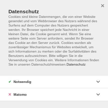
×
Datenschutz
Cookies sind kleine Datenmengen, die von einer Website
gesendet und vom Webbrowser des Nutzers während des
Surfens auf dem Computer des Nutzers gespeichert
Skip to main content
werden. Ihr Browser speichert jede Nachricht in einer
kleinen Datei, die Cookie genannt wird. Wenn Sie eine
weitere Seite vom Server anfordern, sendet Ihr Browser
Der Kurs konnte nicht gefunden werden.
das Cookie an den Server zurück. Cookies wurden als
zuverlässiger Mechanismus für Websites entwickelt, um
sich Informationen zu merken oder die Surfaktivitäten des
Benutzers aufzuzeichnen. Bitte willigen Sie in die
Verwendung von Cookies ein. Weitere Informationen finden
Sie in unseren Datenschutzhinweisen.
Datenschutz
Impressum
Barrierefreiheit
AGB
Notwendig
Datenschutzerklärung
Datenschutz Bewerbung
Matomo
Widerrufsbelehrung
Widerruf