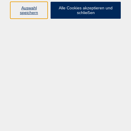
Auswahl
Alle Cookies akzeptieren und
speichern
schließen
Programm
Mensch & Gesellschaft
Kultur & Kreativität
Körper & Gesundheit
Sprachen & Verständigung
Beruf & Persönlichkeit
Schule & Grundkompetenzen
Onlinekurse
Zielgruppen