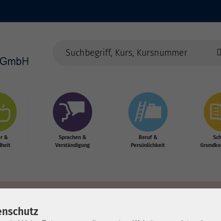
r &
Sprachen &
Beruf &
Sc
heit
Verständigung
Persönlichkeit
Grundko
enschutz