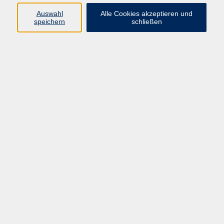
Auswahl
Alle Cookies akzeptieren und
speichern
schließen
Programm
Mensch & Gesellschaft
Kultur & Kreativität
Körper & Gesundheit
Sprachen & Verständigung
Beruf & Persönlichkeit
Schule & Grundkompetenzen
Onlinekurse
Zielgruppen