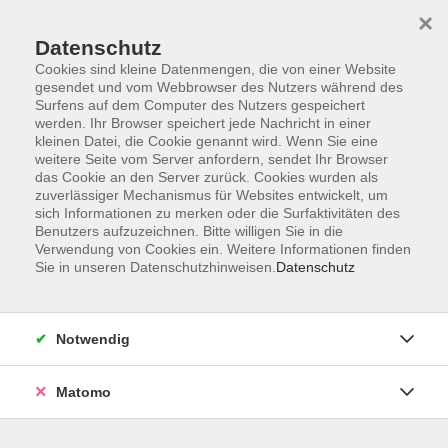
×
Datenschutz
Cookies sind kleine Datenmengen, die von einer Website
gesendet und vom Webbrowser des Nutzers während des
Surfens auf dem Computer des Nutzers gespeichert
Skip to main content
werden. Ihr Browser speichert jede Nachricht in einer
kleinen Datei, die Cookie genannt wird. Wenn Sie eine
weitere Seite vom Server anfordern, sendet Ihr Browser
Der Kurs konnte nicht gefunden werden.
das Cookie an den Server zurück. Cookies wurden als
zuverlässiger Mechanismus für Websites entwickelt, um
sich Informationen zu merken oder die Surfaktivitäten des
Benutzers aufzuzeichnen. Bitte willigen Sie in die
Verwendung von Cookies ein. Weitere Informationen finden
Sie in unseren Datenschutzhinweisen.
Datenschutz
Impressum
Barrierefreiheit
AGB
Notwendig
Datenschutzerklärung
Datenschutz Bewerbung
Matomo
Widerrufsbelehrung
Widerruf