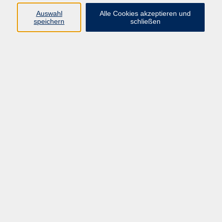
Auswahl
Alle Cookies akzeptieren und
speichern
schließen
Programm
Mensch & Gesellschaft
Kultur & Kreativität
Körper & Gesundheit
Sprachen & Verständigung
Beruf & Persönlichkeit
Schule & Grundkompetenzen
Onlinekurse
Zielgruppen