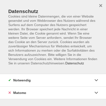
×
Datenschutz
Cookies sind kleine Datenmengen, die von einer Website
gesendet und vom Webbrowser des Nutzers während des
Surfens auf dem Computer des Nutzers gespeichert
Skip to main content
werden. Ihr Browser speichert jede Nachricht in einer
kleinen Datei, die Cookie genannt wird. Wenn Sie eine
weitere Seite vom Server anfordern, sendet Ihr Browser
Der Kurs konnte nicht gefunden werden.
das Cookie an den Server zurück. Cookies wurden als
zuverlässiger Mechanismus für Websites entwickelt, um
sich Informationen zu merken oder die Surfaktivitäten des
Benutzers aufzuzeichnen. Bitte willigen Sie in die
Verwendung von Cookies ein. Weitere Informationen finden
Sie in unseren Datenschutzhinweisen.
Datenschutz
Impressum
Barrierefreiheit
AGB
Notwendig
Datenschutzerklärung
Datenschutz Bewerbung
Matomo
Widerrufsbelehrung
Widerruf