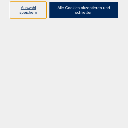
Auswahl
Alle Cookies akzeptieren und
speichern
schließen
Programm
Mensch & Gesellschaft
Kultur & Kreativität
Körper & Gesundheit
Sprachen & Verständigung
Beruf & Persönlichkeit
Schule & Grundkompetenzen
junge vhs
Onlinekurse