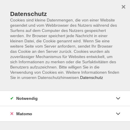
×
Datenschutz
Cookies sind kleine Datenmengen, die von einer Website
gesendet und vom Webbrowser des Nutzers während des
Surfens auf dem Computer des Nutzers gespeichert
Skip to main content
werden. Ihr Browser speichert jede Nachricht in einer
kleinen Datei, die Cookie genannt wird. Wenn Sie eine
weitere Seite vom Server anfordern, sendet Ihr Browser
Der Kurs konnte nicht gefunden werden.
das Cookie an den Server zurück. Cookies wurden als
zuverlässiger Mechanismus für Websites entwickelt, um
sich Informationen zu merken oder die Surfaktivitäten des
Benutzers aufzuzeichnen. Bitte willigen Sie in die
Verwendung von Cookies ein. Weitere Informationen finden
Sie in unseren Datenschutzhinweisen.
Datenschutz
Impressum
Barrierefreiheit
AGB
Notwendig
Datenschutzerklärung
Datenschutz Bewerbung
Matomo
Widerrufsbelehrung
Widerruf