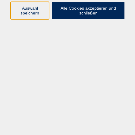
Auswahl
Alle Cookies akzeptieren und
speichern
schließen
Programm
Mensch & Gesellschaft
Kultur & Kreativität
Körper & Gesundheit
Sprachen & Verständigung
Beruf & Persönlichkeit
Schule & Grundkompetenzen
junge vhs
Onlinekurse