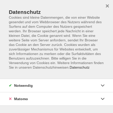
×
Datenschutz
Cookies sind kleine Datenmengen, die von einer Website
gesendet und vom Webbrowser des Nutzers während des
Surfens auf dem Computer des Nutzers gespeichert
Skip to main content
werden. Ihr Browser speichert jede Nachricht in einer
kleinen Datei, die Cookie genannt wird. Wenn Sie eine
weitere Seite vom Server anfordern, sendet Ihr Browser
Der Kurs konnte nicht gefunden werden.
das Cookie an den Server zurück. Cookies wurden als
zuverlässiger Mechanismus für Websites entwickelt, um
sich Informationen zu merken oder die Surfaktivitäten des
Benutzers aufzuzeichnen. Bitte willigen Sie in die
Verwendung von Cookies ein. Weitere Informationen finden
Sie in unseren Datenschutzhinweisen.
Datenschutz
Impressum
Barrierefreiheit
AGB
Notwendig
Datenschutzerklärung
Datenschutz Bewerbung
Matomo
Widerrufsbelehrung
Widerruf