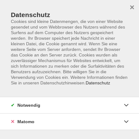
×
Datenschutz
Cookies sind kleine Datenmengen, die von einer Website
gesendet und vom Webbrowser des Nutzers während des
Surfens auf dem Computer des Nutzers gespeichert
Skip to main content
werden. Ihr Browser speichert jede Nachricht in einer
kleinen Datei, die Cookie genannt wird. Wenn Sie eine
weitere Seite vom Server anfordern, sendet Ihr Browser
Der Kurs konnte nicht gefunden werden.
das Cookie an den Server zurück. Cookies wurden als
zuverlässiger Mechanismus für Websites entwickelt, um
sich Informationen zu merken oder die Surfaktivitäten des
Benutzers aufzuzeichnen. Bitte willigen Sie in die
Verwendung von Cookies ein. Weitere Informationen finden
Sie in unseren Datenschutzhinweisen.
Datenschutz
Impressum
Barrierefreiheit
AGB
Notwendig
Datenschutzerklärung
Datenschutz Bewerbung
Matomo
Widerrufsbelehrung
Widerruf