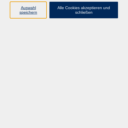
Auswahl
Alle Cookies akzeptieren und
speichern
schließen
Programm
Mensch & Gesellschaft
Kultur & Kreativität
Körper & Gesundheit
Sprachen & Verständigung
Beruf & Persönlichkeit
Schule & Grundkompetenzen
Onlinekurse
Zielgruppen