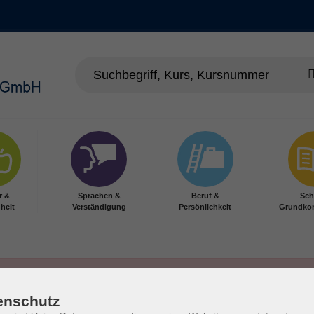
r &
Sprachen &
Beruf &
Sch
heit
Verständigung
Persönlichkeit
Grundko
enschutz