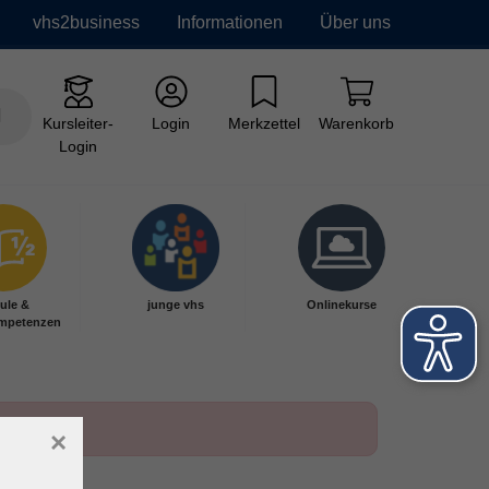
vhs2business
Informationen
Über uns
Kursleiter-
Login
Merkzettel
Warenkorb
Login
ule &
junge vhs
Onlinekurse
mpetenzen
×