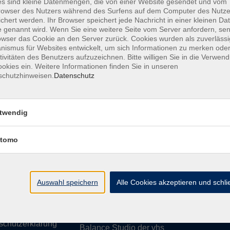
s sind kleine Datenmengen, die von einer Website gesendet und vom
owser des Nutzers während des Surfens auf dem Computer des Nutze
chert werden. Ihr Browser speichert jede Nachricht in einer kleinen Dat
 genannt wird. Wenn Sie eine weitere Seite vom Server anfordern, se
owser das Cookie an den Server zurück. Cookies wurden als zuverlässi
ismus für Websites entwickelt, um sich Informationen zu merken oder
essum
Barrierefreiheit
AGB
Datenschutzerklärung
Daten
tivitäten des Benutzers aufzuzeichnen. Bitte willigen Sie in die Verwen
okies ein. Weitere Informationen finden Sie in unseren
schutzhinweisen.
Datenschutz
te
vhs Weiden-Neustadt
twendig
usiness
Volkshochschule Weiden-Neustadt gGm
tomo
Luitpoldstraße 24
ationen
92637 Weiden
uns
ssum
Auswahl speichern
Tel. 0961 48178-0
Alle Cookies akzeptieren und schl
refreiheit
Fax 0961 48178-55
info@vhs-weiden-neustadt.de
schutzerklärung
Balance Studio der vhs