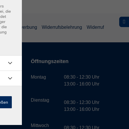
rs
ei, die
ndet
ger
 die
schutz Bewerbung
Widerrufsbelehrung
Widerruf
dung
Öffnungszeiten
bH
Montag
08:30 - 12:30 Uhr
13:00 - 16:00 Uhr
Dienstag
ießen
08:30 - 12:30 Uhr
13:00 - 16:00 Uhr
Mittwoch
08:30 - 12:30 Uhr