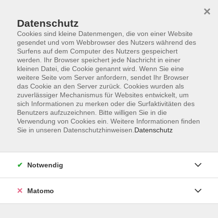
×
Datenschutz
Cookies sind kleine Datenmengen, die von einer Website
gesendet und vom Webbrowser des Nutzers während des
Surfens auf dem Computer des Nutzers gespeichert
Skip to main content
werden. Ihr Browser speichert jede Nachricht in einer
kleinen Datei, die Cookie genannt wird. Wenn Sie eine
weitere Seite vom Server anfordern, sendet Ihr Browser
Der Kurs konnte nicht gefunden werden.
das Cookie an den Server zurück. Cookies wurden als
zuverlässiger Mechanismus für Websites entwickelt, um
sich Informationen zu merken oder die Surfaktivitäten des
Benutzers aufzuzeichnen. Bitte willigen Sie in die
Verwendung von Cookies ein. Weitere Informationen finden
Sie in unseren Datenschutzhinweisen.
Datenschutz
Impressum
Barrierefreiheit
AGB
Notwendig
Datenschutzerklärung
Datenschutz Bewerbung
Matomo
Widerrufsbelehrung
Widerruf