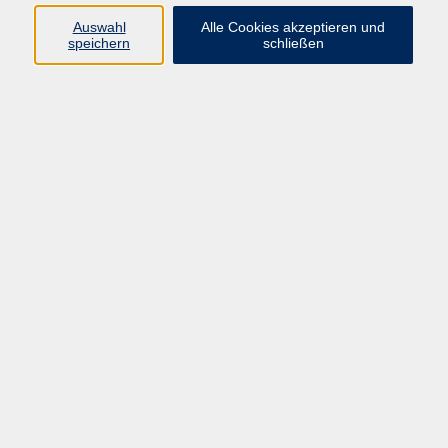
Auswahl
Alle Cookies akzeptieren und
speichern
schließen
Programm
Mensch & Gesellschaft
Kultur & Kreativität
Körper & Gesundheit
Sprachen & Verständigung
Beruf & Persönlichkeit
Schule & Grundkompetenzen
Onlinekurse
Zielgruppen