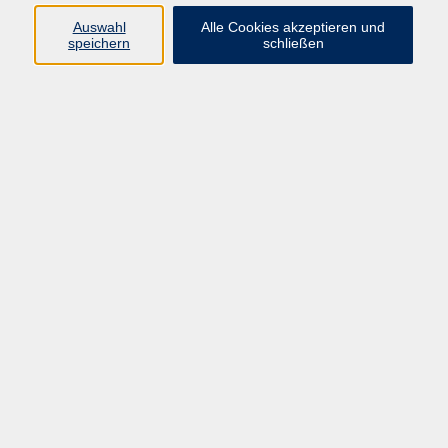
Auswahl
Alle Cookies akzeptieren und
speichern
schließen
Programm
Mensch & Gesellschaft
Kultur & Kreativität
Körper & Gesundheit
Sprachen & Verständigung
Beruf & Persönlichkeit
Schule & Grundkompetenzen
Onlinekurse
Zielgruppen