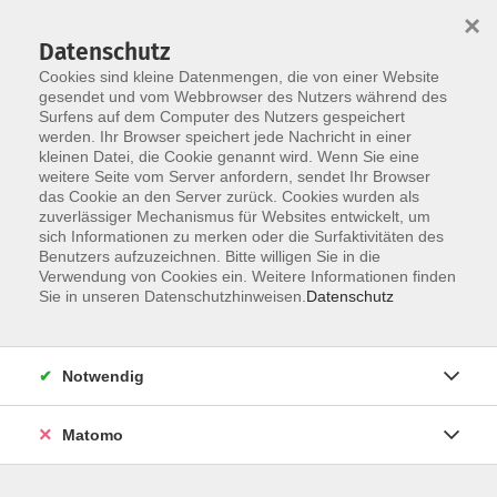
×
Datenschutz
Cookies sind kleine Datenmengen, die von einer Website
gesendet und vom Webbrowser des Nutzers während des
Surfens auf dem Computer des Nutzers gespeichert
Skip to main content
werden. Ihr Browser speichert jede Nachricht in einer
kleinen Datei, die Cookie genannt wird. Wenn Sie eine
weitere Seite vom Server anfordern, sendet Ihr Browser
Der Kurs konnte nicht gefunden werden.
das Cookie an den Server zurück. Cookies wurden als
zuverlässiger Mechanismus für Websites entwickelt, um
sich Informationen zu merken oder die Surfaktivitäten des
Benutzers aufzuzeichnen. Bitte willigen Sie in die
Verwendung von Cookies ein. Weitere Informationen finden
Impressum
Sie in unseren Datenschutzhinweisen.
Datenschutz
Barrierefreiheit
AGB
Notwendig
Datenschutzerklärung
Datenschutz Bewerbung
Matomo
Widerrufsbelehrung
Widerruf