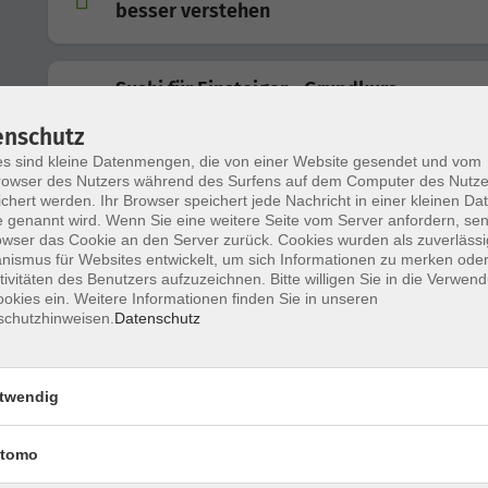
besser verstehen
Sushi für Einsteiger - Grundkurs
Lernen Sie die wichtigsten Techniken der japanische
Sushi-Küche kennen
enschutz
s sind kleine Datenmengen, die von einer Website gesendet und vom
owser des Nutzers während des Surfens auf dem Computer des Nutze
chert werden. Ihr Browser speichert jede Nachricht in einer kleinen Dat
Pizza wie in Italien
 genannt wird. Wenn Sie eine weitere Seite vom Server anfordern, se
Traditionelle Italienische Pizza backen
owser das Cookie an den Server zurück. Cookies wurden als zuverlässi
ismus für Websites entwickelt, um sich Informationen zu merken oder
tivitäten des Benutzers aufzuzeichnen. Bitte willigen Sie in die Verwen
okies ein. Weitere Informationen finden Sie in unseren
Vegetarisches Sushi für Einsteiger - Grun
schutzhinweisen.
Datenschutz
Lernen Sie die wichtigsten Techniken der japanische
Sushi-Küche kennen
twendig
Sushi für Einsteiger - Grundkurs
Lernen Sie die wichtigsten Techniken der japanische
tomo
Sushi-Küche kennen