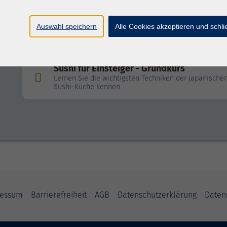
Von Mild bis würzig - Indisch/Asiatische 
Auswahl speichern
Alle Cookies akzeptieren und schl
für neugierige Köche
Sushi für Einsteiger - Grundkurs
Lernen Sie die wichtigsten Techniken der japanische
Sushi-Küche kennen
ressum
Barrierefreiheit
AGB
Datenschutzerklärung
Daten