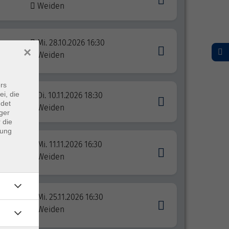
Weiden
Mi. 28.10.2026 16:30
×
n
Weiden
rs
ei, die
Di. 10.11.2026 18:30
ndet
Weiden
ger
 die
dung
dkurs
Mi. 11.11.2026 16:30
n
Weiden
Mi. 25.11.2026 16:30
n
Weiden