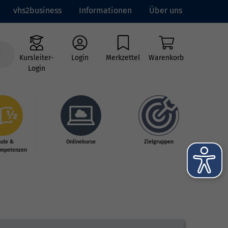
vhs2business
Informationen
Über uns
Kursleiter-
Login
Merkzettel
Warenkorb
Login
hule &
Onlinekurse
Zielgruppen
mpetenzen