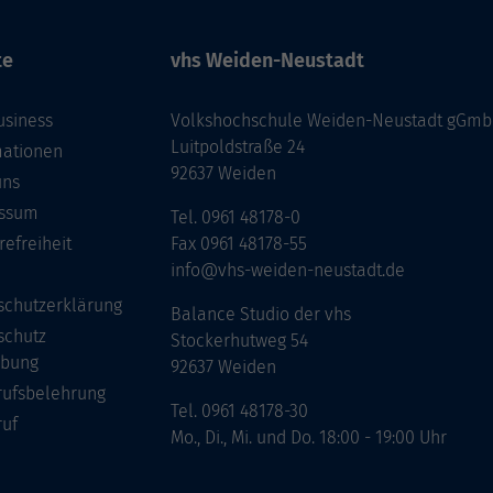
te
vhs Weiden-Neustadt
usiness
Volkshochschule Weiden-Neustadt gGm
Luitpoldstraße 24
mationen
92637 Weiden
uns
ssum
Tel. 0961 48178-0
refreiheit
Fax 0961 48178-55
info@vhs-weiden-neustadt.de
schutzerklärung
Balance Studio der vhs
schutz
Stockerhutweg 54
bung
92637 Weiden
rufsbelehrung
Tel. 0961 48178-30
ruf
Mo., Di., Mi. und Do. 18:00 - 19:00 Uhr