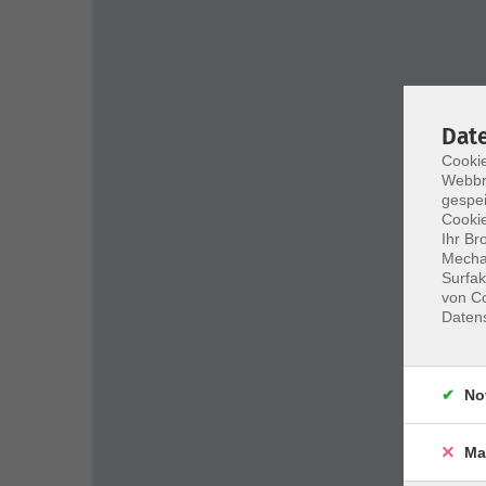
Dat
Cookie
Webbr
gespei
Cookie
Ihr Br
Mechan
Surfak
von Co
Daten
No
Ma