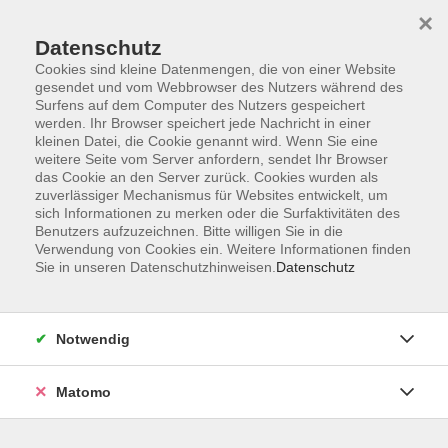
×
Datenschutz
Cookies sind kleine Datenmengen, die von einer Website
gesendet und vom Webbrowser des Nutzers während des
Surfens auf dem Computer des Nutzers gespeichert
Skip to main content
werden. Ihr Browser speichert jede Nachricht in einer
kleinen Datei, die Cookie genannt wird. Wenn Sie eine
weitere Seite vom Server anfordern, sendet Ihr Browser
das Cookie an den Server zurück. Cookies wurden als
zuverlässiger Mechanismus für Websites entwickelt, um
sich Informationen zu merken oder die Surfaktivitäten des
Benutzers aufzuzeichnen. Bitte willigen Sie in die
Verwendung von Cookies ein. Weitere Informationen finden
Sie in unseren Datenschutzhinweisen.
Datenschutz
Sie sind hier:
Körper & Gesundheit
Notwendig
Herzgruppe Neustadt - Gruppe 1
Übungsgruppe und Trainingsgruppe
Matomo
Wissenswertes zum ambulanten Reha-Sport in