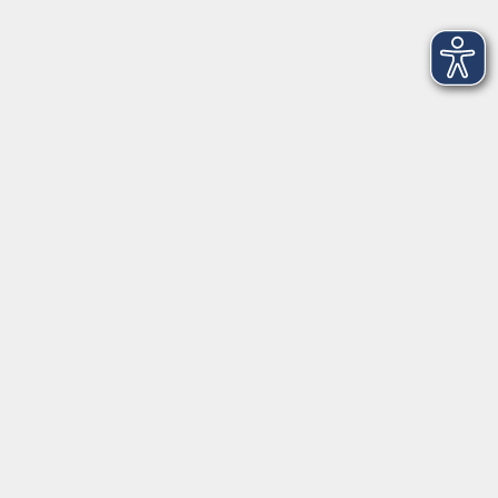
92637 Weiden
Tel. 0961 48178-30
Mo., Di., Mi. und Do. 18:00 - 19:00 Uhr
Öffnungszeiten
Montag
08:30 - 12:30 Uhr
13:00 - 16:00 Uhr
Dienstag
08:30 - 12:30 Uhr
13:00 - 16:00 Uhr
Mittwoch
08:30 - 12:30 Uhr