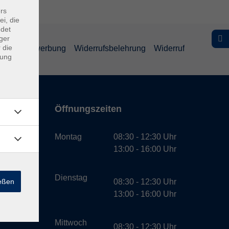
rs
ei, die
ndet
ger
 die
schutz Bewerbung
Widerrufsbelehrung
Widerruf
dung
Öffnungszeiten
bH
Montag
08:30 - 12:30 Uhr
13:00 - 16:00 Uhr
Dienstag
ießen
08:30 - 12:30 Uhr
13:00 - 16:00 Uhr
Mittwoch
08:30 - 12:30 Uhr