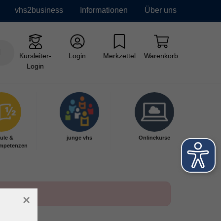
vhs2business
Informationen
Über uns
Kursleiter-
Login
Merkzettel
Warenkorb
Login
ule &
junge vhs
Onlinekurse
mpetenzen
×