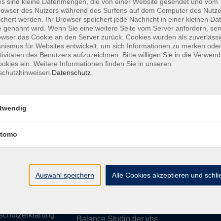
s sind kleine Datenmengen, die von einer Website gesendet und vom
owser des Nutzers während des Surfens auf dem Computer des Nutze
chert werden. Ihr Browser speichert jede Nachricht in einer kleinen Dat
 genannt wird. Wenn Sie eine weitere Seite vom Server anfordern, se
owser das Cookie an den Server zurück. Cookies wurden als zuverlässi
ismus für Websites entwickelt, um sich Informationen zu merken oder
essum
Barrierefreiheit
AGB
Datenschutzerklärung
Daten
tivitäten des Benutzers aufzuzeichnen. Bitte willigen Sie in die Verwen
okies ein. Weitere Informationen finden Sie in unseren
schutzhinweisen.
Datenschutz
te
vhs Weiden-Neustadt
twendig
usiness
Volkshochschule Weiden-Neustadt gGm
tomo
Luitpoldstraße 24
ationen
92637 Weiden
uns
ssum
Auswahl speichern
Tel. 0961 48178-0
Alle Cookies akzeptieren und schl
refreiheit
Fax 0961 48178-55
info@vhs-weiden-neustadt.de
schutzerklärung
Balance Studio der vhs