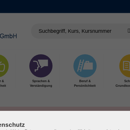
r &
Sprachen &
Beruf &
Sch
heit
Verständigung
Persönlichkeit
Grundko
enschutz