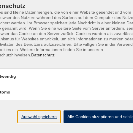
Froschkids - Kleinkindschwimmen
enschutz
(15-30 Monate)
s sind kleine Datenmengen, die von einer Website gesendet und vom
owser des Nutzers während des Surfens auf dem Computer des Nutze
chert werden. Ihr Browser speichert jede Nachricht in einer kleinen Dat
 genannt wird. Wenn Sie eine weitere Seite vom Server anfordern, se
Faszination Weltall - Abenteuer
owser das Cookie an den Server zurück. Cookies wurden als zuverlässi
Wissenschaft
ismus für Websites entwickelt, um sich Informationen zu merken oder
für kleine Forscher von 4-8 Jahren
tivitäten des Benutzers aufzuzeichnen. Bitte willigen Sie in die Verwen
okies ein. Weitere Informationen finden Sie in unseren
schutzhinweisen.
Datenschutz
Faszination Weltall - Abenteuer
Wissenschaft
für kleine Forscher von 4-8 Jahre
twendig
tomo
Faszination Weltall - Abenteuer
Wissenschaft
für kleine Forscher von 4-8 Jahre
Auswahl speichern
Alle Cookies akzeptieren und schl
Arbeiten mit Ton für Kids