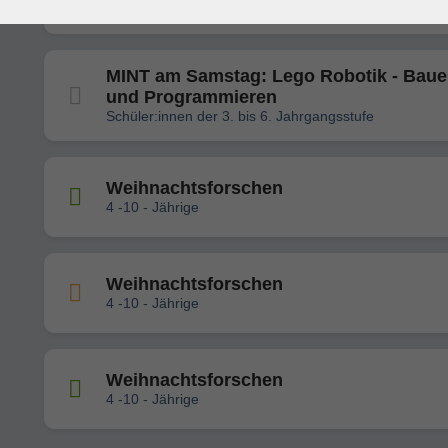
ab der 2. Klasse
MINT am Samstag: Lego Robotik - Bau
und Programmieren
Schüler:innen der 3. bis 6. Jahrgangsstufe
Weihnachtsforschen
4 -10 - Jährige
Weihnachtsforschen
4 -10 - Jährige
Weihnachtsforschen
4 -10 - Jährige