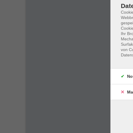
Dat
Cookie
Webbr
gespei
Cookie
Ihr Br
Mechan
Surfak
von Co
Daten
No
Ma