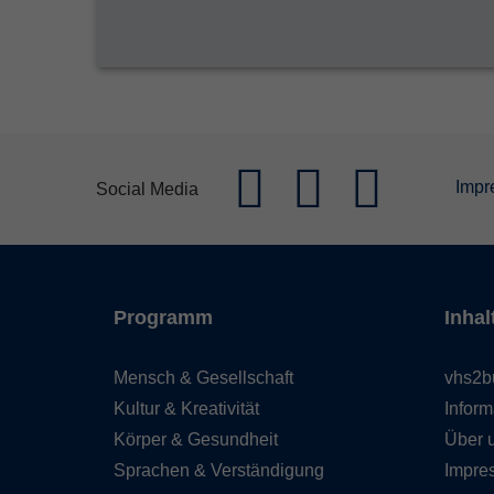
Impr
Social Media
Programm
Inhal
Mensch & Gesellschaft
vhs2b
Kultur & Kreativität
Inform
Körper & Gesundheit
Über 
Sprachen & Verständigung
Impre