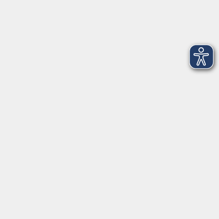
92637 Weiden
Tel. 0961 48178-30
Mo., Di., Mi. und Do. 18:00 - 19:00 Uhr
Öffnungszeiten
Montag
08:30 - 12:30 Uhr
13:00 - 16:00 Uhr
Dienstag
08:30 - 12:30 Uhr
13:00 - 16:00 Uhr
Mittwoch
08:30 - 12:30 Uhr