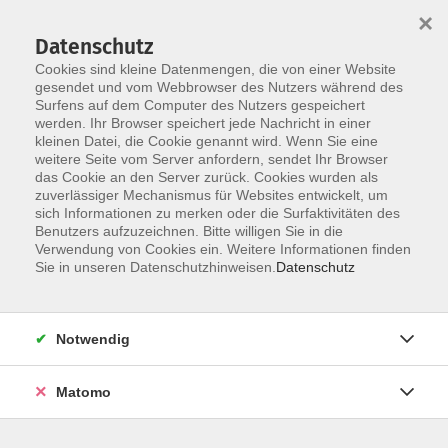
×
Datenschutz
Cookies sind kleine Datenmengen, die von einer Website
gesendet und vom Webbrowser des Nutzers während des
Surfens auf dem Computer des Nutzers gespeichert
Skip to main content
You are here:
werden. Ihr Browser speichert jede Nachricht in einer
Über uns
Unsere Dozierenden
kleinen Datei, die Cookie genannt wird. Wenn Sie eine
weitere Seite vom Server anfordern, sendet Ihr Browser
das Cookie an den Server zurück. Cookies wurden als
Cerny, Rudolf
zuverlässiger Mechanismus für Websites entwickelt, um
sich Informationen zu merken oder die Surfaktivitäten des
Benutzers aufzuzeichnen. Bitte willigen Sie in die
Verwendung von Cookies ein. Weitere Informationen finden
Sie in unseren Datenschutzhinweisen.
Datenschutz
Integrationskurs (BAMF 187) - Orientierungskurs
(100 UE)
Mo. 27.07.2026 08:30
Notwendig
Weiden i.d.OPf.
Matomo